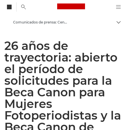
Canon Logo, back to
Comunicados de prensa: Centro de prensa de Canon
Activ
Canon
26 años de
Centro de prensa
trayectoria: abierto
el período de
solicitudes para la
Beca Canon para
Mujeres
Fotoperiodistas y la
Beca Canon de