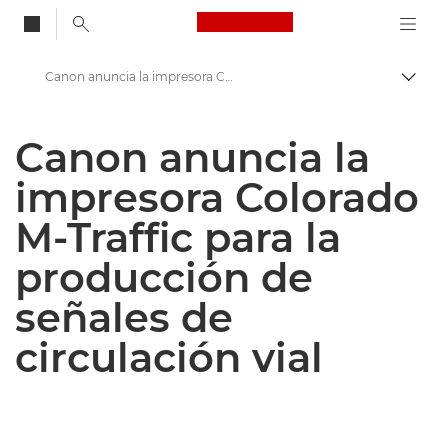
Canon Logo, back to
Canon anuncia la impresora Colorado M-Traffic para la producción de señales de circulación vial
Activ
Canon
Canon anuncia la
Centro de prensa
impresora Colorado
Comunicados de prensa: Centro de prensa de Canon
M-Traffic para la
producción de
señales de
circulación vial