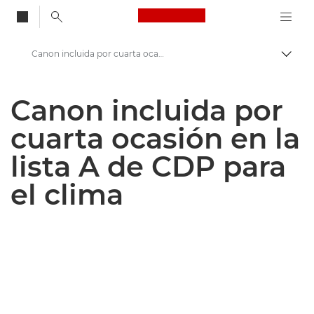
Canon Logo, back to
Canon incluida por cuarta ocasión en la lista A de CDP para el clima
Activ
Canon
Canon incluida por
Centro de prensa
cuarta ocasión en la
Comunicados de prensa: Centro de prensa de Canon
lista A de CDP para
el clima