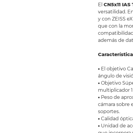
El
CN5x11 IAS 
versatilidad. 
y con ZEISS eX
que con la mon
compatibilidad
además de dato
Característic
•
El objetivo C
ángulo de visi
•
Objetivo Súp
multiplicador 1
•
Peso de apro
cámara sobre e
soportes.
•
Calidad óptica
•
Unidad de acc
que incorpora u