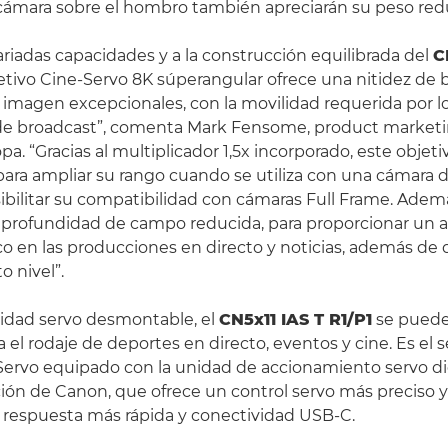
cámara sobre el hombro también apreciarán su peso red
variadas capacidades y a la construcción equilibrada del
C
jetivo Cine-Servo 8K súperangular ofrece una nitidez de 
 imagen excepcionales, con la movilidad requerida por l
de broadcast”, comenta Mark Fensome, product marketin
a. “Gracias al multiplicador 1,5x incorporado, este objet
o para ampliar su rango cuando se utiliza con una cámara 
bilitar su compatibilidad con cámaras Full Frame. Adem
 profundidad de campo reducida, para proporcionar un 
o en las producciones en directo y noticias, además d
o nivel”.
nidad servo desmontable, el
CN5x11 IAS T R1/P1
se puede
a el rodaje de deportes en directo, eventos y cine. Es el
Servo equipado con la unidad de accionamiento servo di
ón de Canon, que ofrece un control servo más preciso 
a respuesta más rápida y conectividad USB-C.