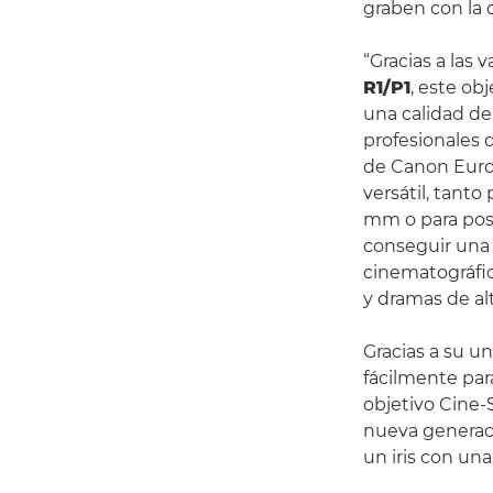
graben con la 
“Gracias a las 
R1/P1
, este ob
una calidad de
profesionales 
de Canon Europ
versátil, tant
mm o para posi
conseguir una
cinematográfic
y dramas de alt
Gracias a su u
fácilmente par
objetivo Cine-
nueva generaci
un iris con un