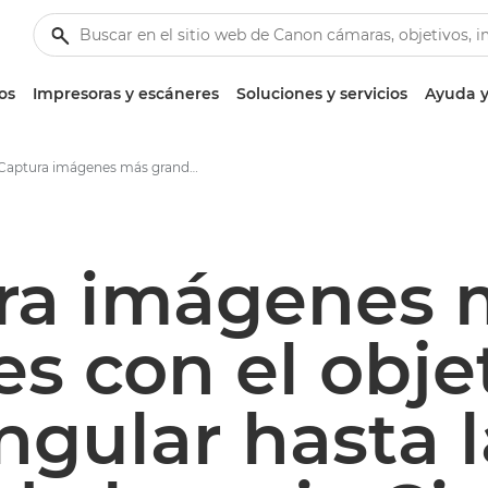
os
Impresoras y escáneres
Soluciones y servicios
Ayuda y
Captura imágenes más grandes con el objetivo más angular hasta la fecha de la serie Cine-Servo de Canon
ra imágenes 
s con el obje
gular hasta l