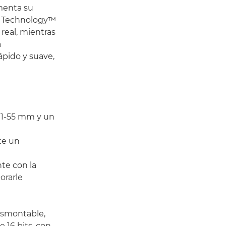
menta su
/i Technology™
real, mientras
a
pido y suave,
 11-55 mm y un
te un
te con la
orarle
esmontable,
 16 bits, con