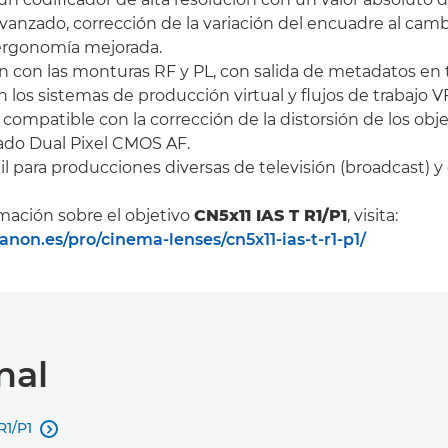
avanzado, corrección de la variación del encuadre al camb
ergonomía mejorada.
con las monturas RF y PL, con salida de metadatos en 
 los sistemas de producción virtual y flujos de trabajo V
compatible con la corrección de la distorsión de los obje
ado Dual Pixel CMOS AF.
l para producciones diversas de televisión (broadcast) y 
mación sobre el objetivo
CN5x11 IAS T R1/P1
, visita:
non.es/pro/cinema-lenses/cn5x11-ias-t-r1-p1/
nal
R1/P1
