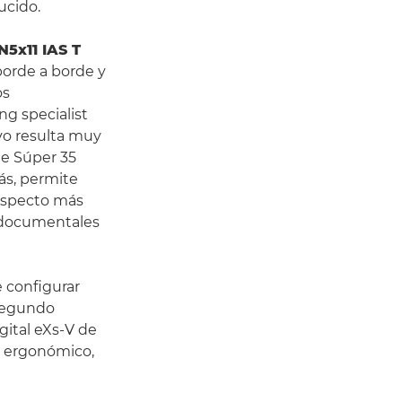
ucido.
N5x11 IAS T
borde a borde y
os
g specialist
ivo resulta muy
de Súper 35
ás, permite
aspecto más
e documentales
 configurar
 segundo
gital eXs-V de
y ergonómico,