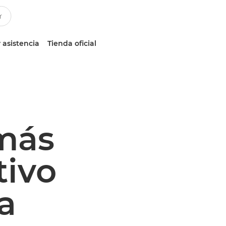
 asistencia
Tienda oficial
más
tivo
a