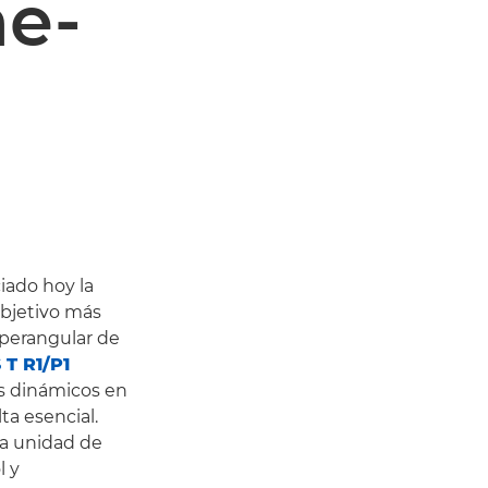
ne-
ado hoy la
objetivo más
úperangular de
 T R1/P1
os dinámicos en
ta esencial.
la unidad de
l y