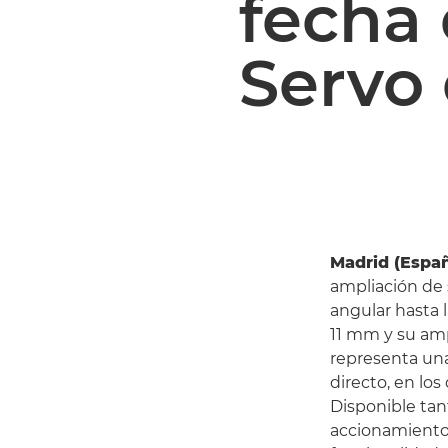
fecha 
Servo
Madrid (Españ
ampliación de 
angular hasta 
11 mm y su amp
representa una
directo, en lo
Disponible tan
accionamiento 