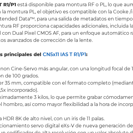
T R1/P1
está disponible para montura RF o PL, lo que au
En la montura PL, el objetivo es compatible con la Cooke 
tended Data™, para una salida de metadatos en tiempo 
tura RF proporciona capacidades adicionales, incluida l
 con Dual Pixel CMOS AF, para un enfoque automático rá
s avanzados de corrección de la lente.
as principales del
CN5x11 IAS T R1/P1
:
anon Cine-Servo más angular, con una longitud focal de
ón de 100 grados.
er 35 mm, compatible con el formato completo (median
,5x incorporado).
ximadamente 3 kilos, lo que permite grabar cómodamen
l hombro, así como mayor flexibilidad a la hora de incorp
 HDR 8K de alto nivel, con un iris de 11 palas.
ionamiento servo digital eXs-V de nueva generación d
n codificador de alta resolución con un valor absoluto de