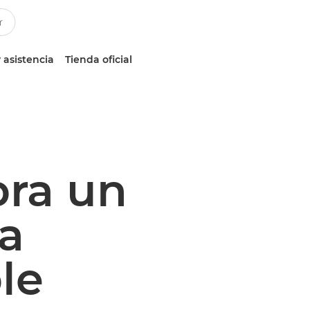
 asistencia
Tienda oficial
bra un
va
le