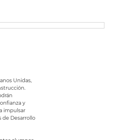
Manos Unidas,
nstrucción.
odrán
confianza y
 a impulsar
 de Desarrollo