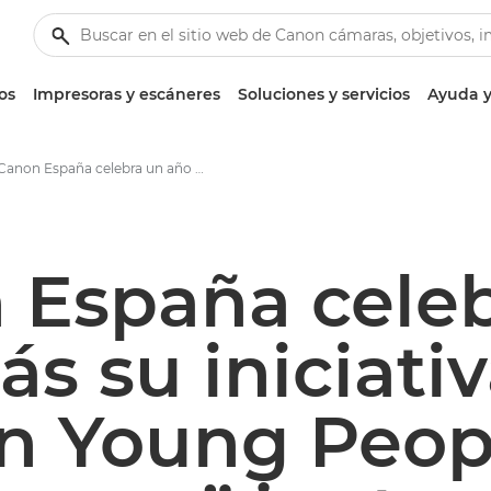
os
Impresoras y escáneres
Soluciones y servicios
Ayuda y
Canon España celebra un año más su iniciativa “Canon Young People Programme” junto a Manos Unidas - Centro de prensa de Canon
 España cele
s su iniciati
n Young Peop