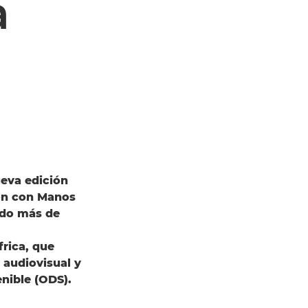
a
eva edición
ón con Manos
ado más de
rica, que
 audiovisual y
enible (ODS).