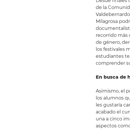
Desde finales 
de la Comunida
Valdebernardo 
Milagrosa podr
documentalistas
recorrido más 
de género, der
los festivales
estudiantes te
comprender su 
En busca de h
Asimismo, el 
los alumnos q
les gustaría c
acabado el cu
una a cinco im
aspectos como l