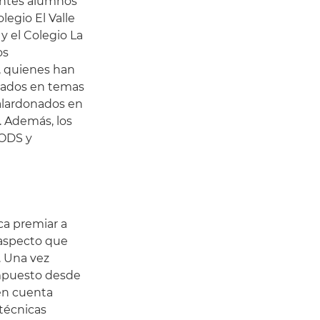
rentes alumnos
legio El Valle
y el Colegio La
os
a, quienes han
ocados en temas
alardonados en
. Además, los
 ODS y
a premiar a
aspecto que
. Una vez
ompuesto desde
en cuenta
 técnicas