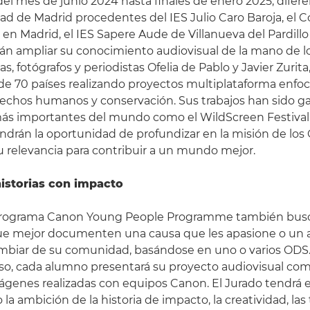
del mes de junio 2024 hasta finales de enero 2025, dife
d de Madrid procedentes del IES Julio Caro Baroja, el Co
en Madrid, el IES Sapere Aude de Villanueva del Pardillo 
án ampliar su conocimiento audiovisual de la mano de l
, fotógrafos y periodistas Ofelia de Pablo y Javier Zurit
de 70 países realizando proyectos multiplataforma enf
echos humanos y conservación. Sus trabajos han sido g
 más importantes del mundo como el WildScreen Festival
ndrán la oportunidad de profundizar en la misión de los
relevancia para contribuir a un mundo mejor.
istorias con impacto
programa Canon Young People Programme también busc
ue mejor documenten una causa que les apasione o un 
ambiar de su comunidad, basándose en uno o varios ODS
rso, cada alumno presentará su proyecto audiovisual c
ágenes realizadas con equipos Canon. El Jurado tendrá 
a ambición de la historia de impacto, la creatividad, las