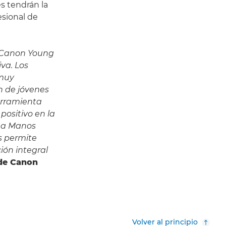
s tendrán la
esional de
 Canon Young
va. Los
 muy
n de jóvenes
erramienta
positivo en la
 a Manos
s permite
ión integral
 de Canon
Volver al principio