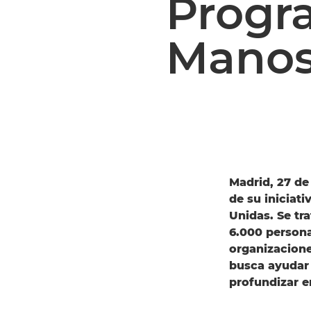
Progr
Manos
Madrid, 27 d
de su inicia
Unidas. Se tr
6.000 person
organizacione
busca ayudar 
profundizar e