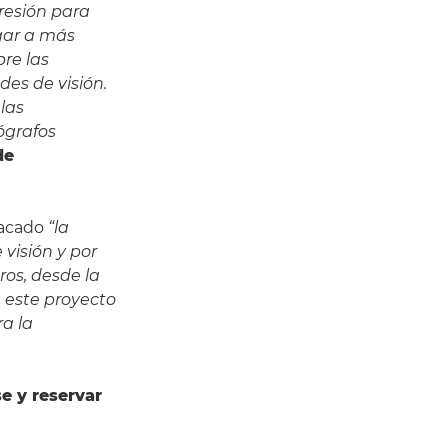
resión para
egar a más
re las
des de visión.
las
ógrafos
de
tacado
“la
visión y por
ros, desde la
 este proyecto
ra la
se y reservar