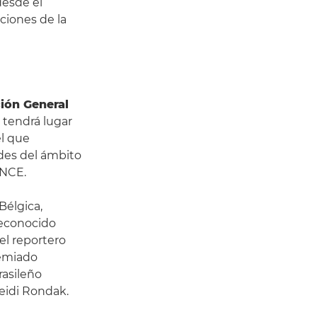
desde el
ciones de la
ción General
 tendrá lugar
el que
ades del ámbito
ONCE.
Bélgica,
reconocido
el reportero
remiado
rasileño
eidi Rondak.