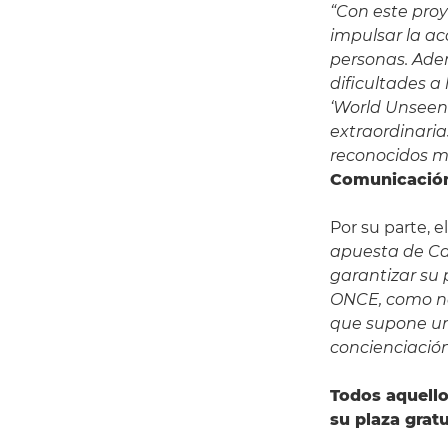
“Con este proy
impulsar la ac
personas. Ade
dificultades a
‘World Unseen’
extraordinaria
reconocidos 
Comunicación
Por su parte, e
apuesta de Can
garantizar su p
ONCE, como no
que supone un 
concienciación
Todos aquello
su plaza gratu