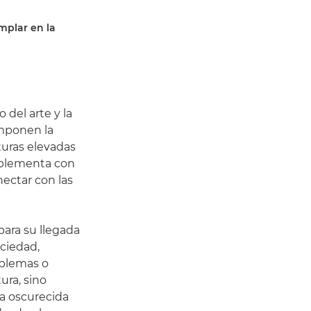
mplar en la
del arte y la
omponen la
turas elevadas
omplementa con
nectar con las
para su llegada
ciedad,
oblemas o
ura, sino
a oscurecida