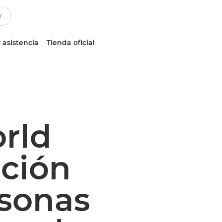
 asistencia
Tienda oficial
rld
ición
rsonas