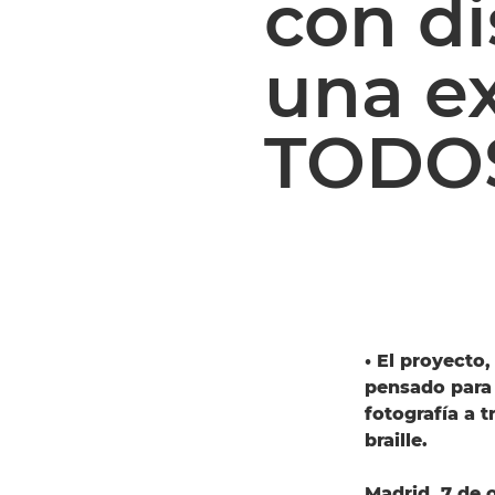
con di
una e
TODO
• El proyecto
pensado para 
fotografía a 
braille.
Madrid, 7 de 