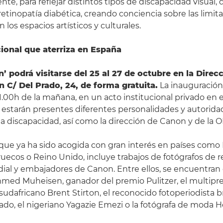
nte, para reflejar distintos tipos de discapacidad visual, 
etinopatía diabética, creando conciencia sobre las limita
n los espacios artísticos y culturales.
cional que aterriza en España
’ podrá visitarse del 25 al 27 de octubre en la Direc
n C/ Del Prado, 24, de forma gratuita.
La inauguración
s 11.00h de la mañana, en un acto institucional privado en 
 estarán presentes diferentes personalidades y autorid
 la discapacidad, así como la dirección de Canon y de la 
 que ya ha sido acogida con gran interés en países como 
ruecos o Reino Unido, incluye trabajos de fotógrafos de 
ial y embajadores de Canon. Entre ellos, se encuentran 
med Muheisen, ganador del premio Pulitzer, el multip
sudafricano Brent Stirton, el reconocido fotoperiodista b
ado, el nigeriano Yagazie Emezi o la fotógrafa de moda H