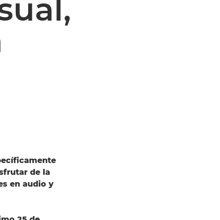
sual,
a
specíficamente
frutar de la
es en audio y
ximo 25 de