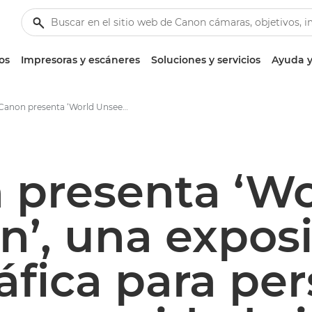
os
Impresoras y escáneres
Soluciones y servicios
Ayuda y
Canon presenta ‘World Unseen’, una exposición fotográfica para personas con discapacidad visual, una exposición para TODOS - Centro de prensa de Canon
 presenta ‘Wo
’, una expos
áfica para pe