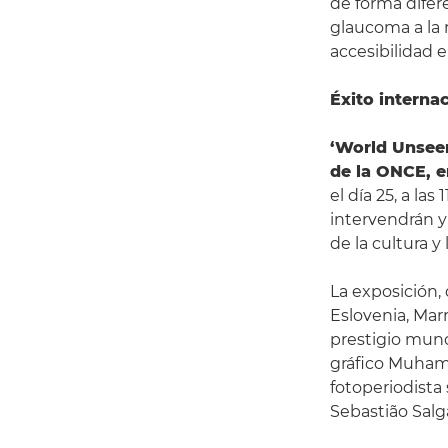
de forma difere
glaucoma a la r
accesibilidad e
Éxito interna
‘World Unseen
de la ONCE, e
el día 25, a la
intervendrán y
de la cultura y
La exposición,
Eslovenia, Mar
prestigio mund
gráfico Muham
fotoperiodista 
Sebastião Salg