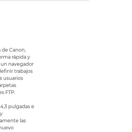
a de Canon,
orma rápida y
o un navegador
efinir trabajos
s usuarios
arpetas
es FTP.
 4,3 pulgadas e
 y
tamente las
 nuevo