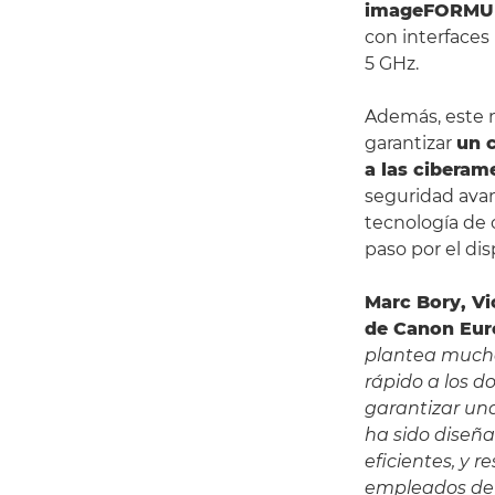
imageFORMU
con interfaces
5 GHz.
Además, este 
garantizar
un c
a las ciberam
seguridad avan
tecnología de 
paso por el di
Marc Bory, Vi
de Canon Eur
plantea mucho
rápido a los d
garantizar un
ha sido diseña
eficientes, y 
empleados de 