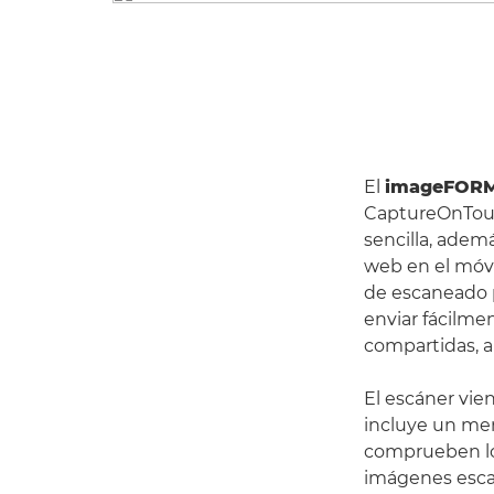
El
imageFOR
CaptureOnTouch
sencilla, adem
web en el móvil
de escaneado p
enviar fácilme
compartidas, a
El escáner vie
incluye un men
comprueben los
imágenes escan