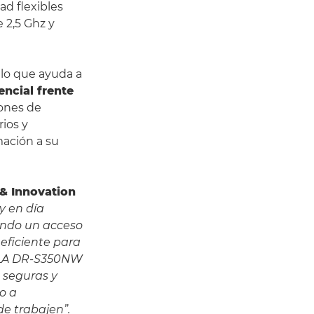
d flexibles
 2,5 Ghz y
lo que ayuda a
encial frente
iones de
ios y
mación a su
 & Innovation
y en día
ando un acceso
eficiente para
MULA DR-S350NW
 seguras y
o a
e trabajen”.