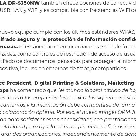
LA DR-S350NW
también ofrece opciones de conectivida
 USB, LAN y WiFi y es compatible con frecuencias WiFi de
nuevo equipo cumple con los últimos estándares WPA3, 
ifrado seguro y la protección de información confid
enazas.
El escáner también incorpora otra serie de func
zadas, como controles de restricción de acceso de usuar
cifrado de documentos, pensadas para proteger la infor
spositivo, incluso en entornos de trabajo compartidos.
ce President, Digital Printing & Solutions, Marketing
opa
ha comentado que
“el mundo laboral híbrido de ho
s retos a las empresas: los empleados siguen necesit
ocumentos y la información debe compartirse de forma 
a colaboración óptima. Por eso, el nuevo imageFOR
do para satisfacer estas necesidades, con prestaciones
resulta ideal para ayudar tanto a pequeñas oficinas com
grandes organizaciones, independientemente de dónd