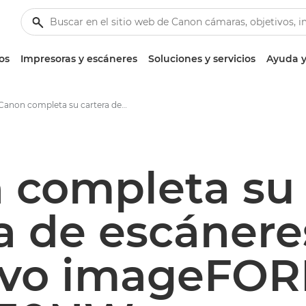
os
Impresoras y escáneres
Soluciones y servicios
Ayuda y
Canon completa su cartera de escáneres con el nuevo imageFORMULA DR-S350NW - Centro de prensa de Canon
 completa su
a de escánere
evo imageFO