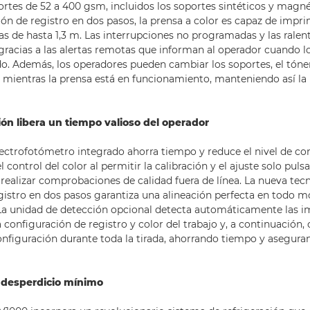
rtes de 52 a 400 gsm, incluidos los soportes sintéticos y magn
ón de registro en dos pasos, la prensa a color es capaz de impri
as de hasta 1,3 m. Las interrupciones no programadas y las ralen
gracias a las alertas remotas que informan al operador cuando 
o. Además, los operadores pueden cambiar los soportes, el tóner
l mientras la prensa está en funcionamiento, manteniendo así la
ón libera un tiempo valioso del operador
pectrofotómetro integrado ahorra tiempo y reduce el nivel de c
l control del color al permitir la calibración y el ajuste solo pul
 realizar comprobaciones de calidad fuera de línea. La nueva tec
gistro en dos pasos garantiza una alineación perfecta en todo 
 La unidad de detección opcional detecta automáticamente las 
a configuración de registro y color del trabajo y, a continuación, 
nfiguración durante toda la tirada, ahorrando tiempo y aseguran
y desperdicio mínimo