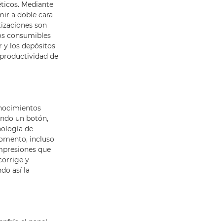
éticos. Mediante
mir a doble cara
tizaciones son
los consumibles
 y los depósitos
 productividad de
onocimientos
sando un botón,
nología de
momento, incluso
impresiones que
corrige y
do así la