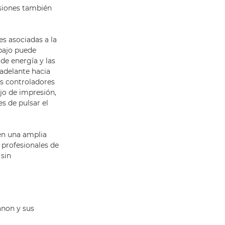
esiones también
s asociadas a la
abajo puede
de energía y las
 adelante hacia
os controladores
jo de impresión,
es de pulsar el
en una amplia
 profesionales de
 sin
anon y sus