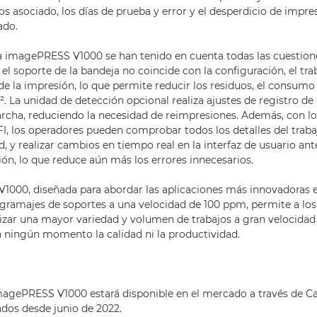
os asociado, los días de prueba y error y el desperdicio de impr
ado.
la imagePRESS V1000 se han tenido en cuenta todas las cuestione
i el soporte de la bandeja no coincide con la configuración, el tr
de la impresión, lo que permite reducir los residuos, el consumo 
. La unidad de detección opcional realiza ajustes de registro de
archa, reduciendo la necesidad de reimpresiones. Además, con l
, los operadores pueden comprobar todos los detalles del traba
ad, y realizar cambios en tiempo real en la interfaz de usuario ant
ón, lo que reduce aún más los errores innecesarios.
1000, diseñada para abordar las aplicaciones más innovadoras 
gramajes de soportes a una velocidad de 100 ppm, permite a los
lizar una mayor variedad y volumen de trabajos a gran velocidad
ningún momento la calidad ni la productividad.
magePRESS V1000 estará disponible en el mercado a través de C
ados desde junio de 2022.