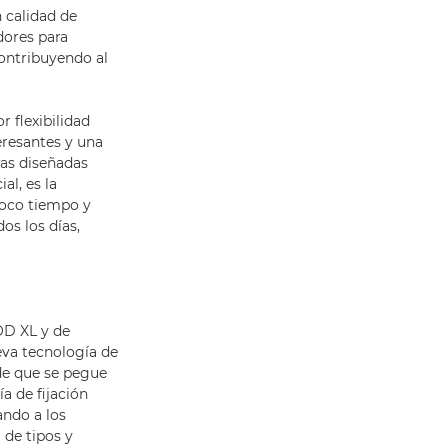
 calidad de
dores para
contribuyendo al
 flexibilidad
eresantes y una
as diseñadas
al, es la
poco tiempo y
os los días,
OD XL y de
eva tecnología de
 de que se pegue
a de fijación
ando a los
de tipos y