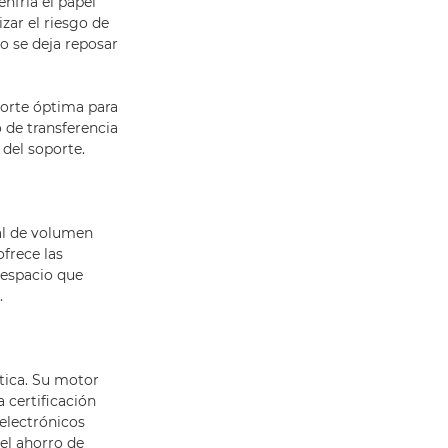
nfría el papel
zar el riesgo de
o se deja reposar
porte óptima para
o de transferencia
 del soporte.
al de volumen
frece las
espacio que
.
tica. Su motor
 certificación
 electrónicos
del ahorro de