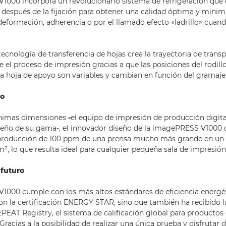
000 incorpora un revolucionario sistema de refrigeración que e
espués de la fijación para obtener una calidad óptima y minimi
deformación, adherencia o por el llamado efecto «ladrillo» cuand
ecnología de transferencia de hojas crea la trayectoria de trans
 el proceso de impresión gracias a que las posiciones del rodill
la hoja de apoyo son variables y cambian en función del gramaje
do
ínimas dimensiones
-
el equipo de impresión de producción digit
ño de su gama-, el innovador diseño de la imagePRESS V1000 o
producción de 100 ppm de una prensa mucho más grande en un 
², lo que resulta ideal para cualquier pequeña sala de impresión
 futuro
1000 cumple con los más altos estándares de eficiencia energé
on la certificación ENERGY STAR, sino que también ha recibido la
PEAT Registry, el sistema de calificación global para productos
racias a la posibilidad de realizar una única prueba y disfrutar 