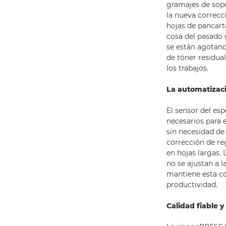
gramajes de sopo
la nueva correcci
hojas de pancart
cosa del pasado 
se están agotand
de tóner residua
los trabajos.
La automatizaci
El sensor del es
necesarios para e
sin necesidad de
corrección de re
en hojas largas.
no se ajustan a l
mantiene esta co
productividad.
Calidad fiable 