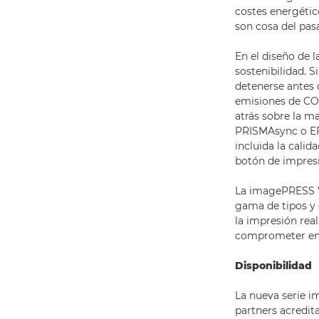
costes energétic
son cosa del pas
En el diseño de 
sostenibilidad. S
detenerse antes 
emisiones de CO²
atrás sobre la m
PRISMAsync o EFI
incluida la calid
botón de impresi
La imagePRESS V
gama de tipos y 
la impresión rea
comprometer en 
Disponibilidad
La nueva serie i
partners acredit