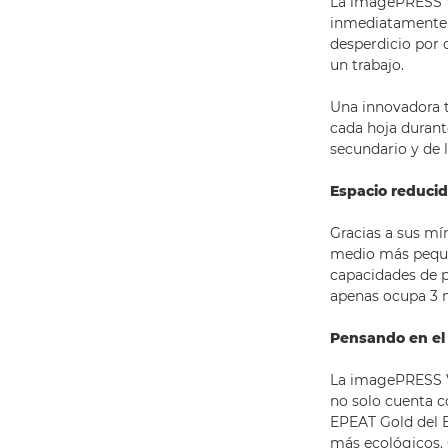
La imagePRESS V1
inmediatamente d
desperdicio por 
un trabajo.
Una innovadora t
cada hoja durante
secundario y de 
Espacio reduci
Gracias a sus m
medio más peque
capacidades de 
apenas ocupa 3 m
Pensando en el
La imagePRESS V
no solo cuenta c
EPEAT Gold del E
más ecológicos. G