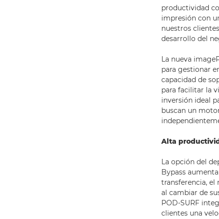
productividad co
impresión con un
nuestros cliente
desarrollo del n
La nueva imageP
para gestionar e
capacidad de sop
para facilitar la
inversión ideal 
buscan un motor 
independientemen
Alta productivi
La opción del de
Bypass aumenta l
transferencia, el
al cambiar de su
POD-SURF integra
clientes una vel