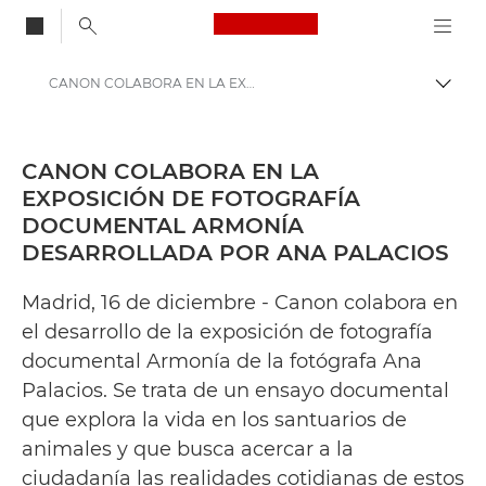
Canon Logo, back to
CANON COLABORA EN LA EXPOSICIÓN DE FOTOGRAFÍA DOCUMENTAL ARMONÍA DESARROLLADA POR ANA PALACIOS - Centro de prensa de Canon
Activ
Canon
Centro de prensa
CANON COLABORA EN LA
EXPOSICIÓN DE FOTOGRAFÍA
Comunicados de prensa: Centro de prensa de Canon
DOCUMENTAL ARMONÍA
DESARROLLADA POR ANA PALACIOS
Madrid, 16 de diciembre - Canon colabora en
el desarrollo de la exposición de fotografía
documental Armonía de la fotógrafa Ana
Palacios. Se trata de un ensayo documental
que explora la vida en los santuarios de
animales y que busca acercar a la
ciudadanía las realidades cotidianas de estos