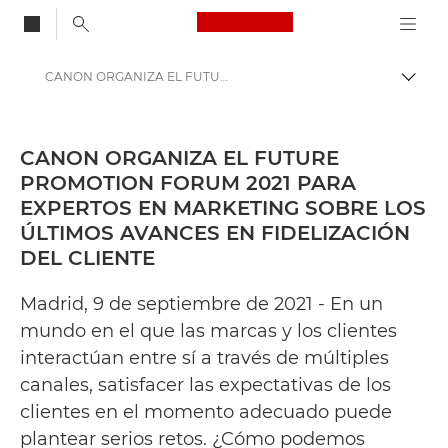
Canon Logo, back to
CANON ORGANIZA EL FUTURE PROMOTION FORUM 2021 PARA EXPERTOS EN MARKETING SOBRE LOS ÚLTIMOS AVANCES EN FIDELIZACIÓN DEL CLIENTE - Centro de prensa de Canon
Activ
Canon
Centro de prensa
CANON ORGANIZA EL FUTURE
PROMOTION FORUM 2021 PARA
Comunicados de prensa: Centro de prensa de Canon
EXPERTOS EN MARKETING SOBRE LOS
ÚLTIMOS AVANCES EN FIDELIZACIÓN
DEL CLIENTE
Madrid, 9 de septiembre de 2021 - En un
mundo en el que las marcas y los clientes
interactúan entre sí a través de múltiples
canales, satisfacer las expectativas de los
clientes en el momento adecuado puede
plantear serios retos. ¿Cómo podemos