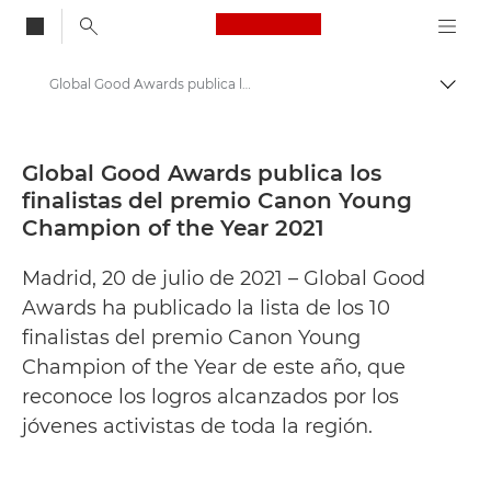
Canon Logo, back to
Global Good Awards publica los finalistas del premio Canon Young Champion of the Year 2021 - Centro de prensa de Canon
Activ
Canon
Centro de prensa
Global Good Awards publica los
finalistas del premio Canon Young
Comunicados de prensa: Centro de prensa de Canon
Champion of the Year 2021
Madrid, 20 de julio de 2021 – Global Good
Awards ha publicado la lista de los 10
finalistas del premio Canon Young
Champion of the Year de este año, que
reconoce los logros alcanzados por los
jóvenes activistas de toda la región.