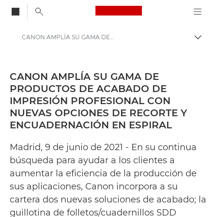
Canon Logo, back to
CANON AMPLÍA SU GAMA DE PRODUCTOS DE ACABADO DE IMPRESIÓN PROFESIONAL CON NUEVAS OPCIONES DE RECORTE Y ENCUADERNACIÓN EN ESPIRAL - Centro de prensa de Canon
Activ
Canon
Centro de prensa
CANON AMPLÍA SU GAMA DE
PRODUCTOS DE ACABADO DE
Comunicados de prensa: Centro de prensa de Canon
IMPRESIÓN PROFESIONAL CON
NUEVAS OPCIONES DE RECORTE Y
ENCUADERNACIÓN EN ESPIRAL
Madrid, 9 de junio de 2021 - En su continua
búsqueda para ayudar a los clientes a
aumentar la eficiencia de la producción de
sus aplicaciones, Canon incorpora a su
cartera dos nuevas soluciones de acabado; la
guillotina de folletos/cuadernillos SDD