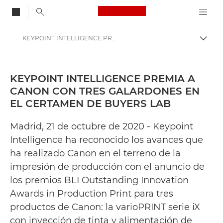
Canon Logo, back to
KEYPOINT INTELLIGENCE PREMIA A CANON CON TRES GALARDONES EN EL CERTAMEN DE BUYERS LAB - Centro de prensa de Canon
Activ
Canon
Centro de prensa
KEYPOINT INTELLIGENCE PREMIA A
CANON CON TRES GALARDONES EN
Comunicados de prensa: Centro de prensa de Canon
EL CERTAMEN DE BUYERS LAB
Madrid, 21 de octubre de 2020 - Keypoint
Intelligence ha reconocido los avances que
ha realizado Canon en el terreno de la
impresión de producción con el anuncio de
los premios BLI Outstanding Innovation
Awards in Production Print para tres
productos de Canon: la varioPRINT serie iX
con inyección de tinta y alimentación de