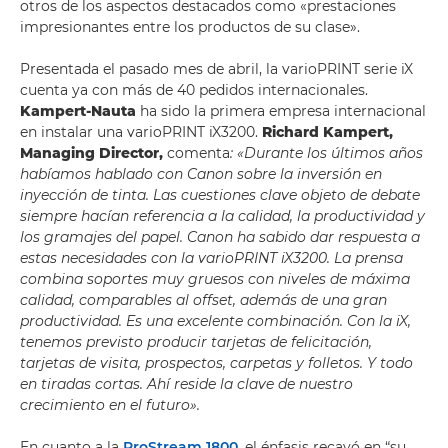
otros de los aspectos destacados como «prestaciones
impresionantes entre los productos de su clase».
Presentada el pasado mes de abril, la varioPRINT serie iX
cuenta ya con más de 40 pedidos internacionales.
Kampert-Nauta
ha sido la primera empresa internacional
en instalar una varioPRINT iX3200.
Richard Kampert,
Managing Director,
comenta
: «Durante los últimos años
habíamos hablado con Canon sobre la inversión en
inyección de tinta. Las cuestiones clave objeto de debate
siempre hacían referencia a la calidad, la productividad y
los gramajes del papel. Canon ha sabido dar respuesta a
estas necesidades con la varioPRINT iX3200. La prensa
combina soportes muy gruesos con niveles de máxima
calidad, comparables al offset, además de una gran
productividad. Es una excelente combinación. Con la iX,
tenemos previsto producir tarjetas de felicitación,
tarjetas de visita, prospectos, carpetas y folletos. Y todo
en tiradas cortas. Ahí reside la clave de nuestro
crecimiento en el futuro».
En cuanto a la
ProStream 1800
, el énfasis recayó en “su