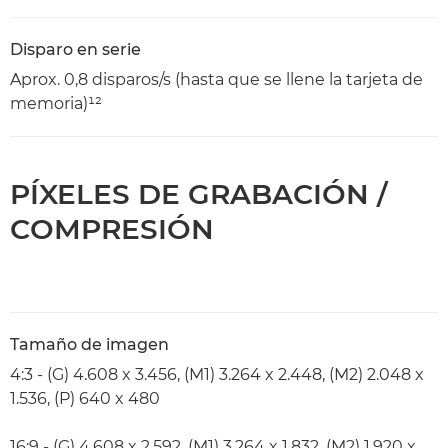
Disparo en serie
Aprox. 0,8 disparos/s (hasta que se llene la tarjeta de
memoria)¹²
PÍXELES DE GRABACIÓN /
COMPRESIÓN
Tamaño de imagen
4:3 - (G) 4.608 x 3.456, (M1) 3.264 x 2.448, (M2) 2.048 x
1.536, (P) 640 x 480
16:9 - (G) 4.608 x 2.592, (M1) 3.264 x 1.832, (M2) 1.920 x