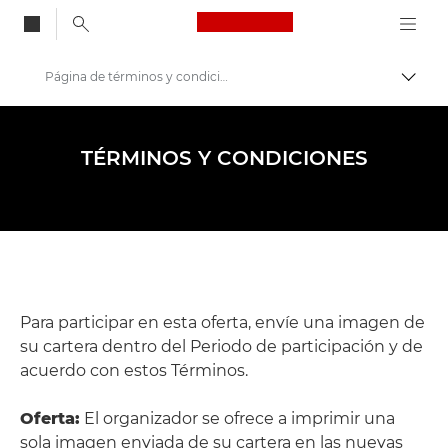
Canon Logo, back to
Página de términos y condiciones - Visa Pour L'image 2024
Activ
Canon
Talleres y eventos de fotografía
TÉRMINOS Y CONDICIONES
Visa pour l'Image
Para participar en esta oferta, envíe una imagen de
su cartera dentro del Periodo de participación y de
acuerdo con estos Términos.
Oferta:
El organizador se ofrece a imprimir una
sola imagen enviada de su cartera en las nuevas