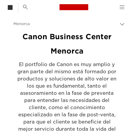
Canon Logo, back t
Menorca
Activ
el
Canon
Canon Business Center
hilo
de
Canon Business Center
Menorca
Aria
El portfolio de Canon es muy amplio y
gran parte del mismo está formado por
productos y soluciones de alto valor en
los que es fundamental, tanto el
asesoramiento en la fase de preventa
para entender las necesidades del
cliente, como el conocimiento
especializado en la fase de post-venta,
para que el cliente se beneficie del
mejor servicio durante toda la vida del