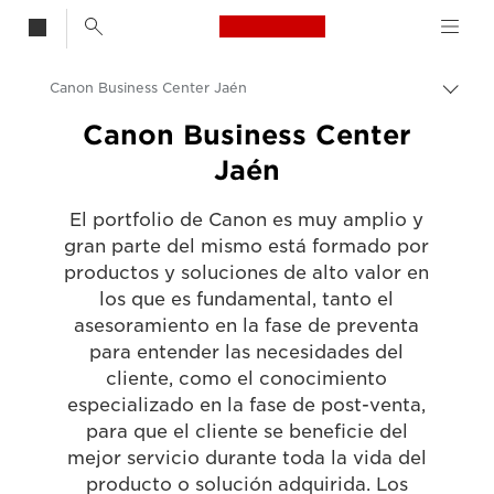
Canon Logo, back t
Canon Business Center Jaén
Activ
el
Canon
Canon Business Center
hilo
Jaén
de
Canon Business Center
Aria
El portfolio de Canon es muy amplio y
gran parte del mismo está formado por
productos y soluciones de alto valor en
los que es fundamental, tanto el
asesoramiento en la fase de preventa
para entender las necesidades del
cliente, como el conocimiento
especializado en la fase de post-venta,
para que el cliente se beneficie del
mejor servicio durante toda la vida del
producto o solución adquirida. Los