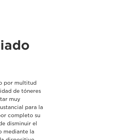
siado
 por multitud
ridad de tóneres
star muy
ustancial para la
por completo su
de disminuir el
o mediante la
a dispositivo.