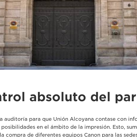
trol absoluto del pa
a auditoría para que Unión Alcoyana contase con inf
y posibilidades en el ámbito de la impresión. Esto, su
 la compra de diferentes equipos Canon para las sede