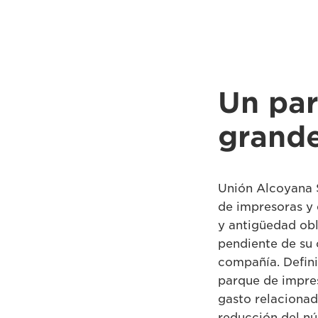
Un pa
grand
Unión Alcoyana 
de impresoras y 
y antigüedad obl
pendiente de su 
compañía. Defin
parque de impres
gasto relacionad
reducción del nú