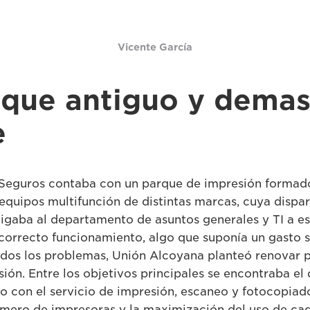
Vicente García
rque antiguo y dema
e
Seguros contaba con un parque de impresión formado
equipos multifunción de distintas marcas, cuya dispa
igaba al departamento de asuntos generales y TI a e
correcto funcionamiento, algo que suponía un gasto s
idos los problemas, Unión Alcoyana planteó renovar 
ión. Entre los objetivos principales se encontraba el 
o con el servicio de impresión, escaneo y fotocopiad
mero de impresoras y la maximización del uso de cad