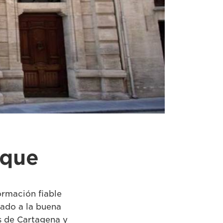
rque
ormación fiable
mado a la buena
s de Cartagena y