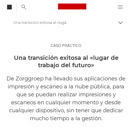
Canon Logo, back to
Una transición exitosa al «lugar de trabajo del futuro»
Activ
Canon
Soluciones y servicios
CASO PRÁCTICO
Información
Una transición exitosa al «lugar de
trabajo del futuro»
Casos de éxito empresariales
De Zorggroep ha llevado sus aplicaciones de
impresión y escaneo a la nube pública, para
que se puedan realizar impresiones y
escaneos en cualquier momento y desde
cualquier dispositivo, sin tener que dedicar
mucho tiempo a la gestión.