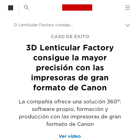
Canon Logo, back t
D Lenticular Factory consigue la mayor precisión con las impresoras de gran formato de Canon
Activ
el
Canon
CASO DE ÉXITO
hilo
3D Lenticular Factory
de
Soluciones y servicios
Aria
consigue la mayor
Información
precisión con las
Casos de éxito empresariales
impresoras de gran
formato de Canon
o
La compañía ofrece una solución 360
:
software propio, formación y
producción con las impresoras de gran
formato de Canon
Ver vídeo