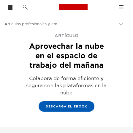
Canon Logo, back t
Artículos profesionales y empresariales
Activ
el
Canon
ARTÍCULO
hilo
Aprovechar la nube
de
Soluciones y servicios
Aria
en el espacio de
Información
trabajo del mañana
Colabora de forma eficiente y
segura con las plataformas en la
nube
DESCARGA EL EBOOK