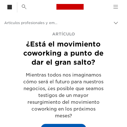
Canon Logo, back t
Artículos profesionales y empresariales
Activ
el
Canon
ARTÍCULO
hilo
¿Está el movimiento
de
Soluciones y servicios
Aria
coworking a punto de
Información
dar el gran salto?
Mientras todos nos imaginamos
cómo será el futuro para nuestros
negocios, ¿es posible que seamos
testigos de un mayor
resurgimiento del movimiento
coworking en los próximos
meses?