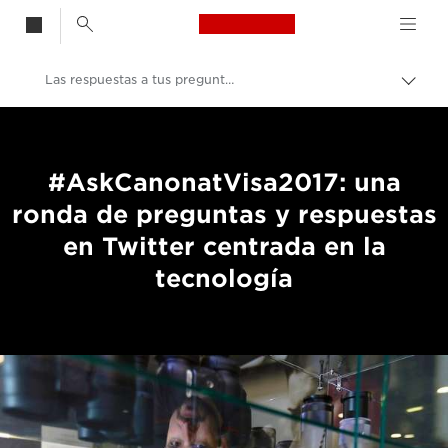
Canon Logo, back t
Las respuestas a tus preguntas técnicas en Twitter
Activ
el
Canon
hilo
de
Fotografías y vídeos profesionales
Aria
#AskCanonatVisa2017: una
Mantenimiento y soporte para impresión
ronda de preguntas y respuestas
Visa pour l’Image 2021
en Twitter centrada en la
tecnología