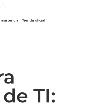
 asistencia
Tienda oficial
ra
de TI: