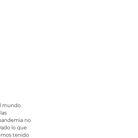
el mundo.
las
a pandemia no
rado lo que
hemos tenido