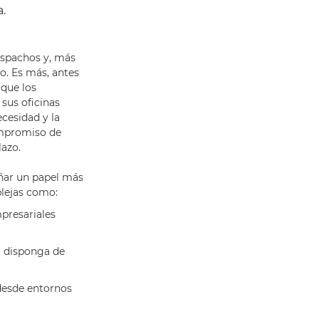
.
despachos y, más
mo. Es más, antes
 que los
sus oficinas
ecesidad y la
ompromiso de
lazo.
ñar un papel más
plejas como:
mpresariales
 disponga de
desde entornos