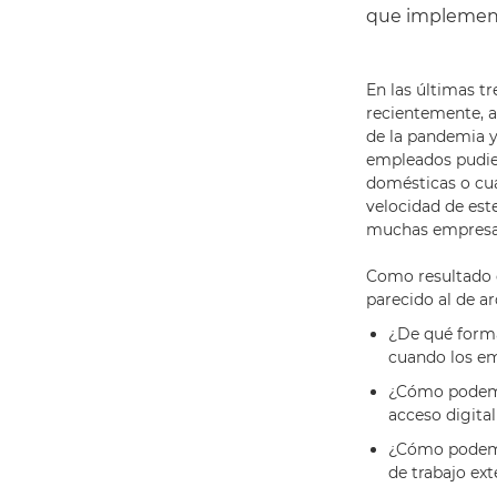
que implementa
En las últimas tr
recientemente, a 
de la pandemia ya
empleados pudies
domésticas o cual
velocidad de est
muchas empresas 
Como resultado 
parecido al de a
¿De qué forma
cuando los em
¿Cómo podemo
acceso digital
¿Cómo podemos
de trabajo ex