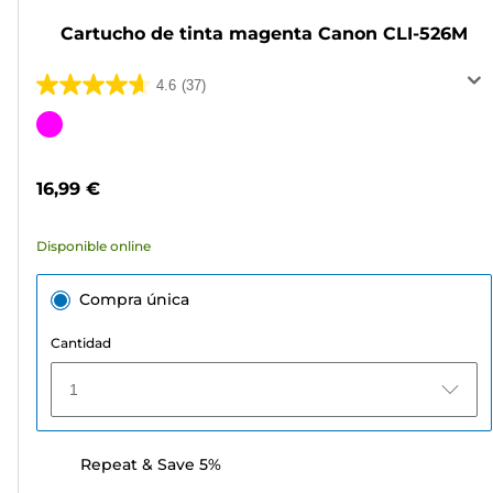
Cartucho de tinta magenta Canon CLI-526M
4.6
(37)
4.6
de
Cartucho
5
de
estrellas.
color
16,99 €
37
reseñas
Disponible online
Compra única
Cantidad
1
Repeat & Save 5%