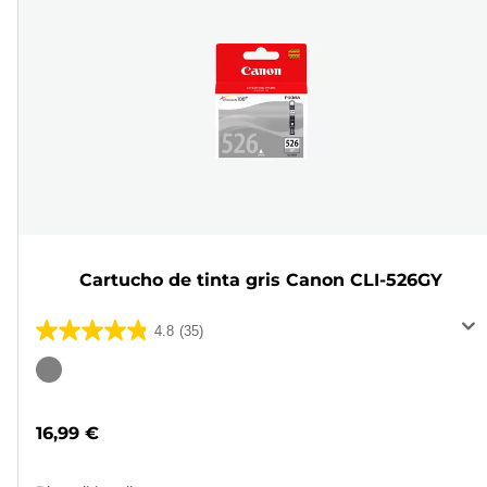
Cartucho de tinta gris Canon CLI-526GY
4.8
(35)
4.8
de
Cartucho
5
de
estrellas.
color
16,99 €
35
reseñas