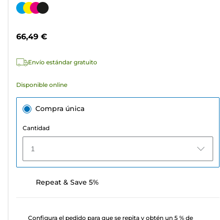
de
Cartucho
5
de
estrellas.
color
66,49 €
78
reseñas
Envío estándar gratuito
Disponible online
Compra única
Cantidad
1
Repeat & Save 5%
Configura el pedido para que se repita y obtén un 5 % de