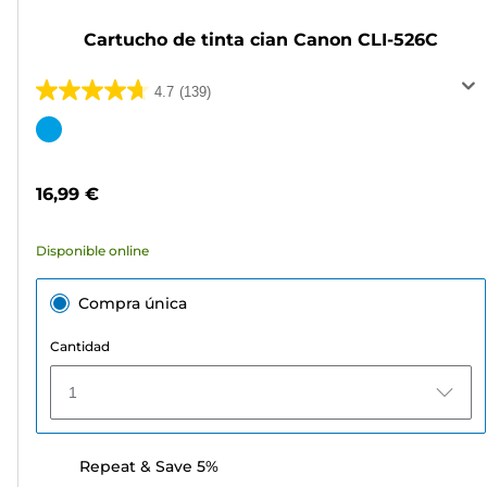
Cartucho de tinta cian Canon CLI-526C
4.7
(139)
4.7
de
Cartucho
5
de
estrellas.
color
16,99 €
139
reseñas
Disponible online
Compra única
Cantidad
1
Repeat & Save 5%