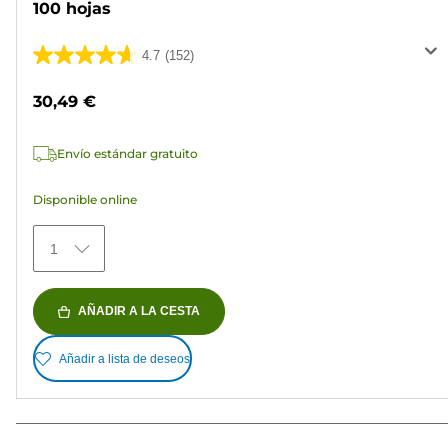
100 hojas
4.7
(152)
4.7
de
30,49 €
5
estrellas.
Envío estándar gratuito
152
reseñas
Disponible online
1
AÑADIR A LA CESTA
Añadir a lista de deseos