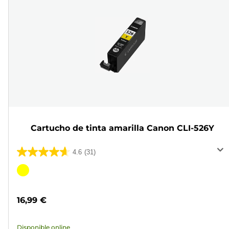
Cartucho de tinta amarilla Canon CLI-526Y
4.6
(31)
4.6
de
Cartucho
5
de
estrellas.
color
16,99 €
31
reseñas
Disponible online