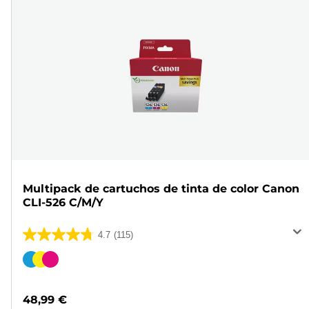
Multipack de cartuchos de tinta de color Canon
CLI-526 C/M/Y
4.7
(115)
4.7
de
Cartucho
5
de
estrellas.
color
48,99 €
115