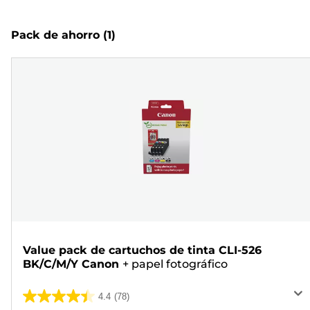
Pack de ahorro
(1)
Value pack de cartuchos de tinta CLI-526
BK/C/M/Y Canon
+
papel fotográfico
4.4
(78)
4.4