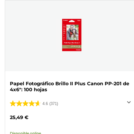
Papel Fotográfico Brillo II Plus Canon PP-201 de
4x6": 100 hojas
4.6
(371)
4.6
de
25,49 €
5
estrellas.
Disponible online