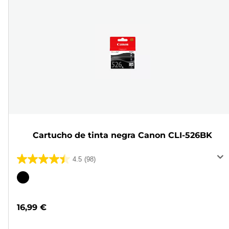
Cartucho de tinta negra Canon CLI-526BK
4.5
(98)
4.5
de
Cartucho
5
de
estrellas.
color
16,99 €
98
reseñas