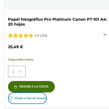
Papel fotográfico Pro Platinum Canon PT-101 A4:
20 hojas
4.8
(154)
4.8
de
25,49 €
5
estrellas.
Disponible online
154
reseñas
1
AÑADIR A LA CESTA
Añadir a lista de deseos