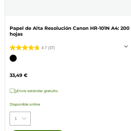
Papel de Alta Resolución Canon HR-101N A4: 200
hojas
4.7
(37)
4.7
de
Cartucho
5
de
estrellas.
color
33,49 €
37
reseñas
Envío estándar gratuito
Disponible online
1