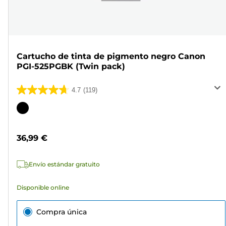
Cartucho de tinta de pigmento negro Canon
PGI-525PGBK (Twin pack)
4.7
(119)
4.7
de
Cartucho
5
de
estrellas.
color
36,99 €
119
reseñas
Envío estándar gratuito
Disponible online
Compra única