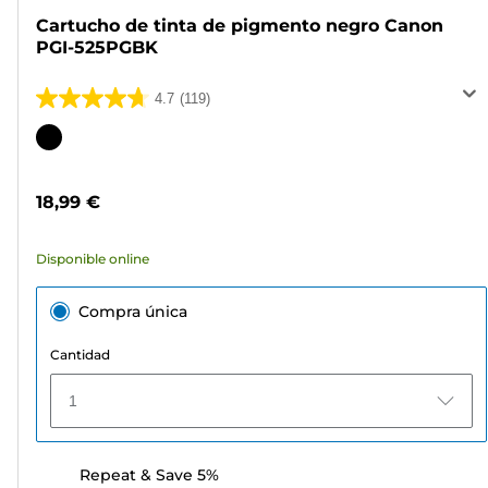
Cartucho de tinta de pigmento negro Canon
PGI-525PGBK
4.7
(119)
4.7
de
Cartucho
5
de
estrellas.
color
18,99 €
119
reseñas
Disponible online
Compra única
Cantidad
1
Repeat & Save 5%