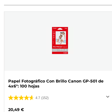
Papel Fotográfico Con Brillo Canon GP-501 de
4x6": 100 hojas
4.7
(152)
4.7
de
20,49 €