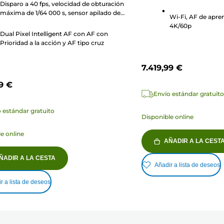
Disparo a 40 fps, velocidad de obturación
s
reseñas
máxima de 1/64 000 s, sensor apilado de
Wi-Fi, AF de apre
24 MP
4K/60p
Dual Pixel Intelligent AF con AF con
Prioridad a la acción y AF tipo cruz
7.419,99 €
99 €
Envío estándar gratuito
 estándar gratuito
Disponible online
e online
AÑADIR A LA CEST
ÑADIR A LA CESTA
Añadir a lista de deseos
r a lista de deseos