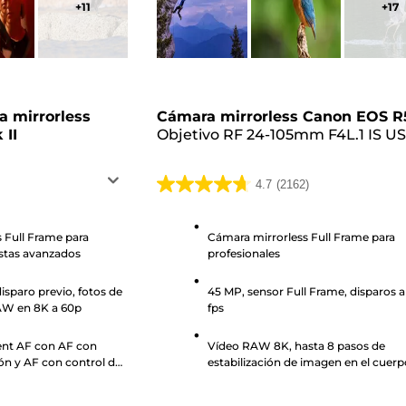
+
11
+
17
a mirrorless
Cámara mirrorless Canon EOS R
 II
Objetivo RF 24-105mm F4L.1 IS U
4.7
(2162)
4.7
de
5
 Full Frame para
Cámara mirrorless Full Frame para
astas avanzados
profesionales
estrellas.
2162
isparo previo, fotos de
45 MP, sensor Full Frame, disparos a
reseñas
AW en 8K a 60p
fps
gent AF con AF con
Vídeo RAW 8K, hasta 8 pasos de
ión y AF con control de
estabilización de imagen en el cuerp
ISO máxima de 51200