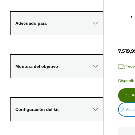
reseña
Adecuado para
7.519,
Montura del objetivo
Envío
Disponibl
A
Configuración del kit
Añadi