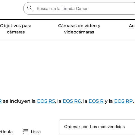
Objetivos para
Cámaras de video y
Ac
cámaras
videocámaras
R
se incluyen la
EOS R5
, la
EOS R6
, la
EOS R
y la
EOS RP
.
tícula
Lista