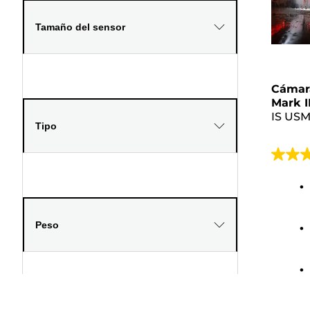
Tamaño del sensor
Cámar
Mark I
IS US
Tipo
4.5
de
5
estrell
Peso
104
reseña