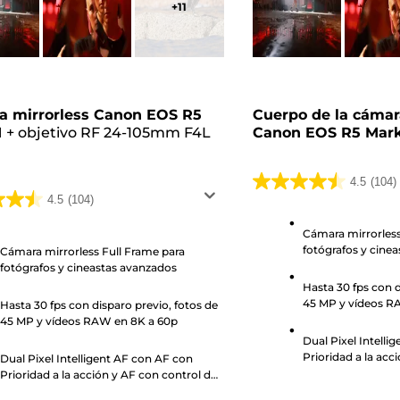
+
11
a mirrorless Canon EOS R5
Cuerpo de la cámar
I
+
objetivo RF 24-105mm F4L
Canon EOS R5 Mark
M
4.5
(104)
4.5
4.5
(104)
de
5
Cámara mirrorless
fotógrafos y cine
Cámara mirrorless Full Frame para
estrellas.
fotógrafos y cineastas avanzados
as.
104
Hasta 30 fps con d
reseñas
45 MP y vídeos R
Hasta 30 fps con disparo previo, fotos de
s
45 MP y vídeos RAW en 8K a 60p
Dual Pixel Intelli
Prioridad a la acc
Dual Pixel Intelligent AF con AF con
ojos
Prioridad a la acción y AF con control de
ojos