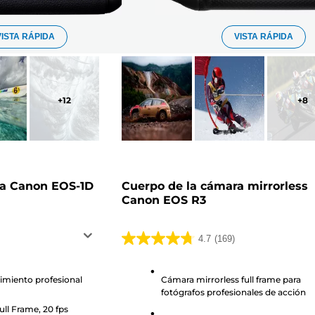
VISTA RÁPIDA
VISTA RÁPIDA
+
12
+
8
ra Canon EOS-1D
Cuerpo de la cámara mirrorless
Canon EOS R3
4.7
(169)
4.7
de
5
imiento profesional
Cámara mirrorless full frame para
fotógrafos profesionales de acción
estrellas.
ll Frame, 20 fps
169