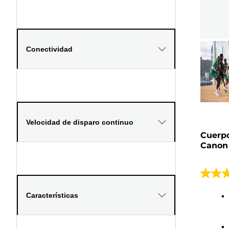
Conectividad
Velocidad de disparo continuo
Cuerpo
Canon
4.7
de
Características
5
estrell
19