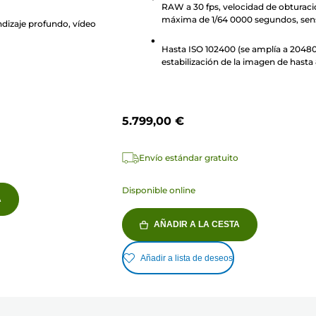
RAW a 30 fps, velocidad de obturac
reseñas
máxima de 1/64 0000 segundos, sen
ndizaje profundo, vídeo
apilado retroiluminado de 24 MP
Hasta ISO 102400 (se amplía a 20480
estabilización de la imagen de hasta
pasos¹, vídeo 6K en formato RAW
5.799,00 €
Envío estándar gratuito
Disponible online
A
AÑADIR A LA CESTA
Añadir a lista de deseos