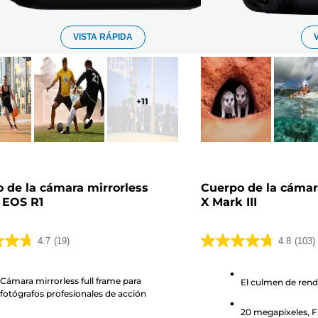
VISTA RÁPIDA
+
11
 de la cámara mirrorless
Cuerpo de la cáma
 EOS R1
X Mark III
4.7
(19)
4.8
(103)
4.8
de
Cámara mirrorless full frame para
5
El culmen de rend
fotógrafos profesionales de acción
as.
estrellas.
20 megapíxeles, Fu
103