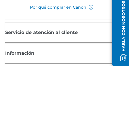
HABLA CON NOSOTROS
Por qué comprar en Canon
Servicio de atención al cliente
Información
Comprar
Suscríbete a las noticias de Canon
Recibe por email las últimas novedades, consejos útiles y ofertas
exclusivas.
SUSCRÍBETE AHORA