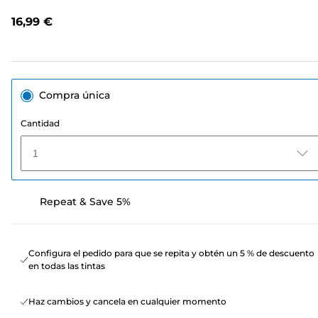
opiniones.
Enlace
16,99 €
en
la
misma
página.
Compra única
Cantidad
1
Repeat & Save 5%
Configura el pedido para que se repita y obtén un 5 % de descuento
en todas las tintas
Haz cambios y cancela en cualquier momento