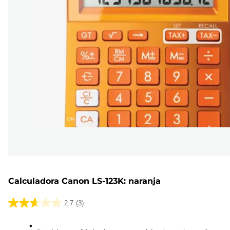
Calculadora Canon LS-123K: naranja
2.7
(3)
2.7
de