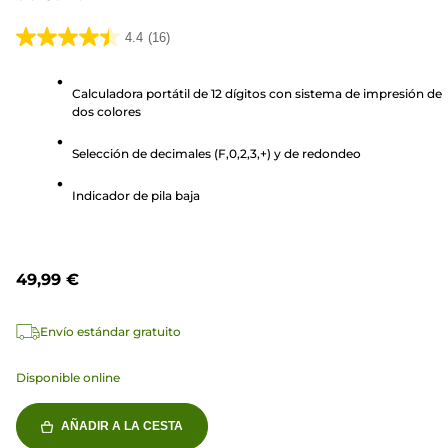
4.4
(16)
4.4
de
Calculadora portátil de 12 dígitos con sistema de impresión de
5
dos colores
estrellas.
16
Selección de decimales (F,0,2,3,+) y de redondeo
reseñas
Indicador de pila baja
49,99 €
Envío estándar gratuito
Disponible online
AÑADIR A LA CESTA