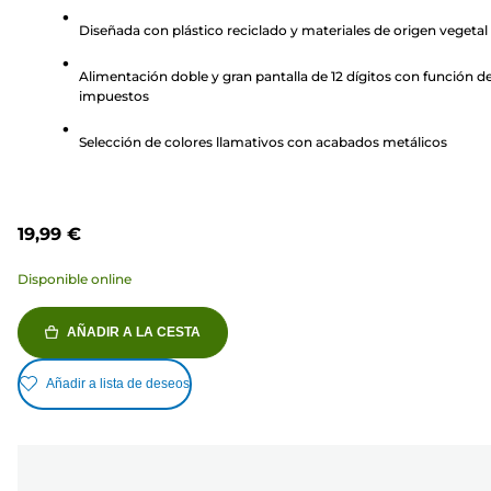
de
Diseñada con plástico reciclado y materiales de origen vegetal
5
estrellas.
Alimentación doble y gran pantalla de 12 dígitos con función d
impuestos
Selección de colores llamativos con acabados metálicos
19,99 €
Disponible online
AÑADIR A LA CESTA
Añadir a lista de deseos