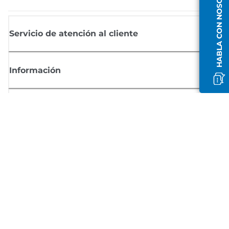
HABLA CON NOSOTROS
Servicio de atención al cliente
Información
Comprar
Suscríbete a las noticias de Canon
Recibe por email las últimas novedades, consejos útiles y ofertas
exclusivas.
SUSCRÍBETE AHORA