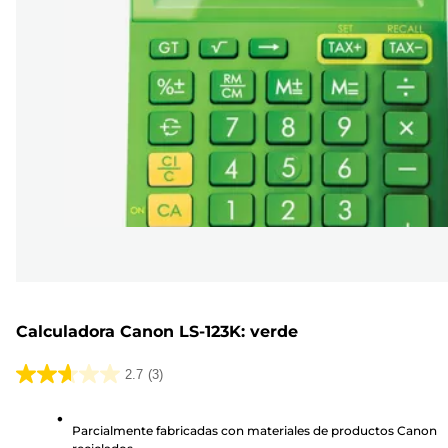
Calculadora Canon LS-123K: verde
2.7
(3)
2.7
de
Parcialmente fabricadas con materiales de productos Canon
5