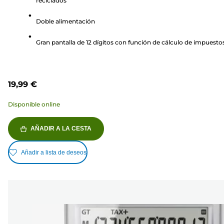
reciclados
estrellas.
3
Doble alimentación
reseñas
Gran pantalla de 12 dígitos con función de cálculo de impuesto
19,99 €
Disponible online
AÑADIR A LA CESTA
Añadir a lista de deseos