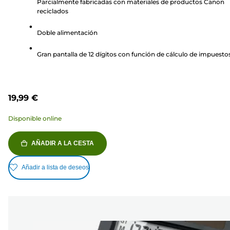
Parcialmente fabricadas con materiales de productos Canon
5
reciclados
estrellas.
3
Doble alimentación
reseñas
Gran pantalla de 12 dígitos con función de cálculo de impuesto
19,99 €
Disponible online
AÑADIR A LA CESTA
Añadir a lista de deseos