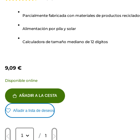
4.8
de
Parcialmente fabricada con materiales de productos reciclado
5
estrellas.
Alimentación por pila y solar
17
reseñas
Calculadora de tamaño mediano de 12 dígitos
9,09 €
Disponible online
AÑADIR A LA CESTA
Añadir a lista de deseos
/
1