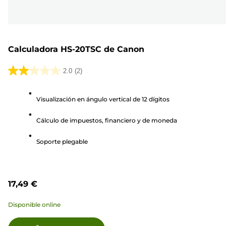
Calculadora HS-20TSC de Canon
2.0
(2)
2.0
de
Visualización en ángulo vertical de 12 dígitos
5
estrellas.
Cálculo de impuestos, financiero y de moneda
2
reseñas
Soporte plegable
17,49 €
Disponible online