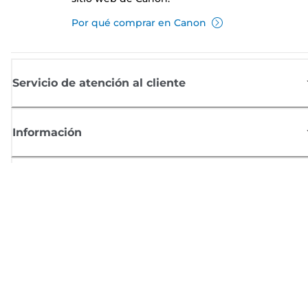
Por qué comprar en Canon
Servicio de atención al cliente
Información
Comprar
Suscríbete a las noticias de Canon
Recibe por email las últimas novedades, consejos útiles y ofertas
exclusivas.
SUSCRÍBETE AHORA