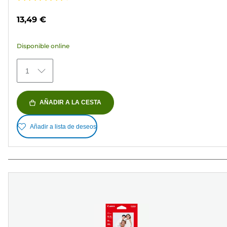
4.7
de
13,49 €
5
estrellas.
Disponible online
152
reseñas
1
AÑADIR A LA CESTA
Añadir a lista de deseos