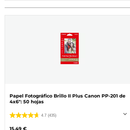
Papel Fotográfico Brillo II Plus Canon PP-201 de
4x6": 50 hojas
4.7
(435)
4.7
de
15,49 €