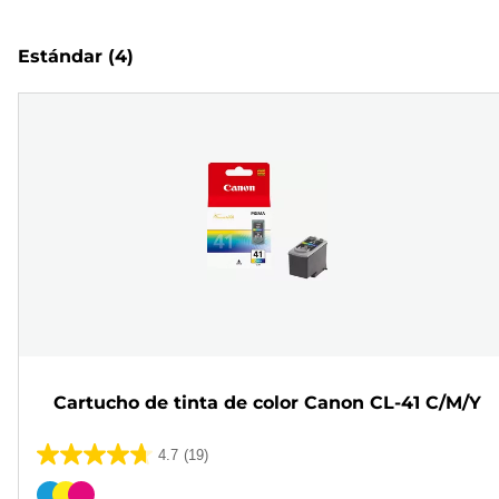
Estándar
(4)
Cartucho de tinta de color Canon CL-41 C/M/Y
4.7
(19)
4.7
de
Cartucho