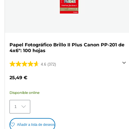
Papel Fotográfico Brillo II Plus Canon PP-201 de
4x6": 100 hojas
4.6
(372)
4.6
de
25,49 €
5
estrellas.
Disponible online
372
reseñas
1
Añadir a lista de deseos