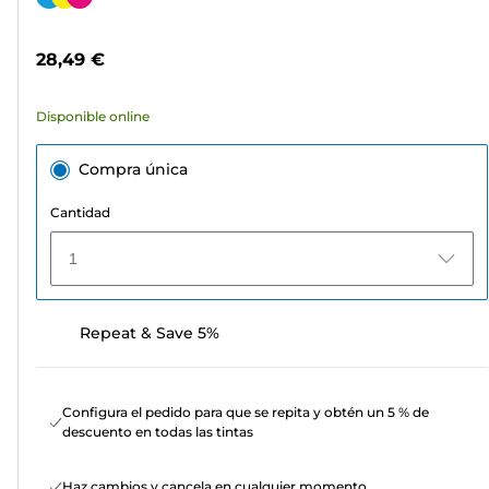
5
de
estrellas.
color
28,49 €
19
reseñas
Disponible online
Compra única
Cantidad
1
Repeat & Save 5%
Configura el pedido para que se repita y obtén un 5 % de
descuento en todas las tintas
Haz cambios y cancela en cualquier momento