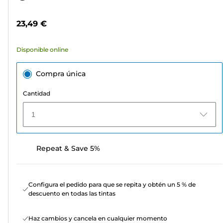
5
de
estrellas.
color
23,49 €
73
reseñas
Disponible online
Compra única
Cantidad
1
Repeat & Save 5%
Configura el pedido para que se repita y obtén un 5 % de
descuento en todas las tintas
Haz cambios y cancela en cualquier momento