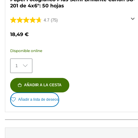
201 de 4x6": 50 hojas
4.7
(75)
4.7
de
18,49 €
5
estrellas.
Disponible online
75
reseñas
1
AÑADIR A LA CESTA
Añadir a lista de deseos