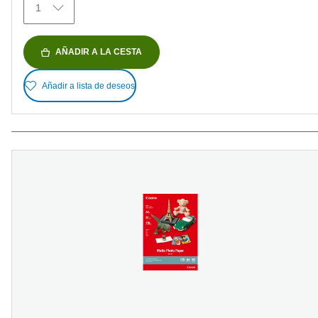
1
AÑADIR A LA CESTA
Añadir a lista de deseos