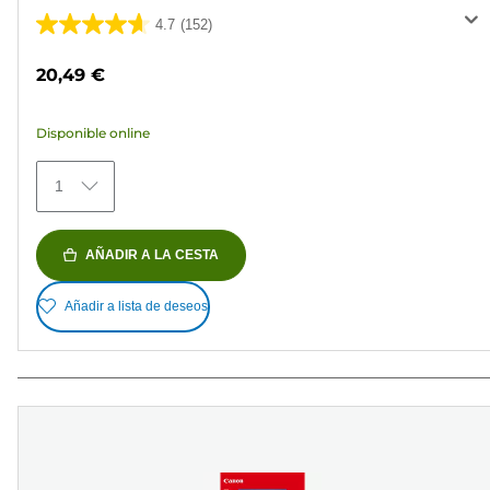
4.7
(152)
4.7
de
20,49 €
5
estrellas.
Disponible online
152
reseñas
1
AÑADIR A LA CESTA
Añadir a lista de deseos