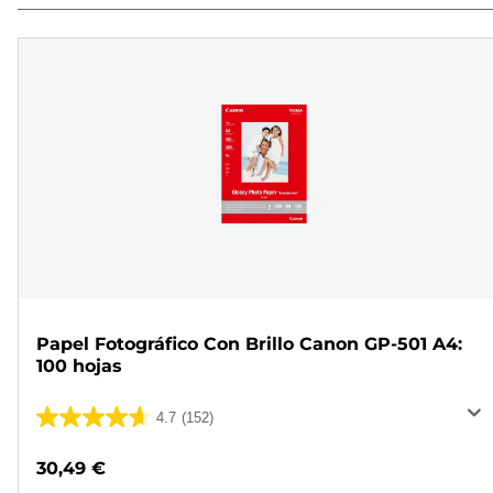
Papel Fotográfico Con Brillo Canon GP-501 A4:
100 hojas
4.7
(152)
4.7
de
30,49 €
5