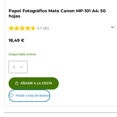
Papel Fotográfico Mate Canon MP-101 A4: 50
hojas
4.7
(41)
4.7
de
18,49 €
5
estrellas.
Disponible online
41
reseñas
1
AÑADIR A LA CESTA
Añadir a lista de deseos