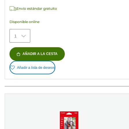
estrellas.
Envío estándar gratuito
152
reseñas
Disponible online
1
AÑADIR A LA CESTA
Añadir a lista de deseos