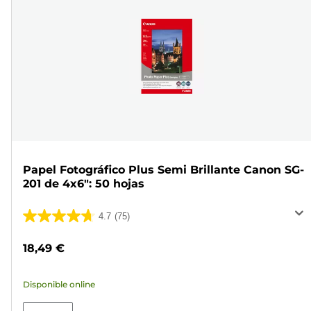
Papel Fotográfico Plus Semi Brillante Canon SG-
201 de 4x6": 50 hojas
4.7
(75)
4.7
de
18,49 €
5
estrellas.
Disponible online
75
reseñas