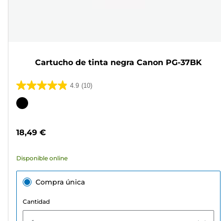
Cartucho de tinta negra Canon PG-37BK
4.9
(10)
4.9
de
Cartucho
5
de
estrellas.
color
18,49 €
10
reseñas
Disponible online
Compra única
Cantidad