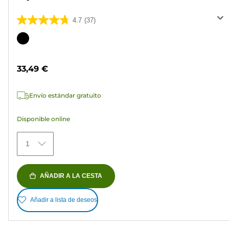
4.7
(37)
4.7
de
Cartucho
5
de
estrellas.
color
33,49 €
37
reseñas
Envío estándar gratuito
Disponible online
1
AÑADIR A LA CESTA
Añadir a lista de deseos