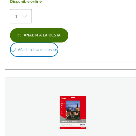
Disponible online
482
reseñas
1
AÑADIR A LA CESTA
Añadir a lista de deseos