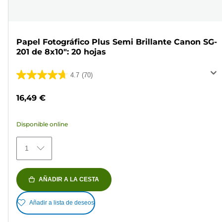
Papel Fotográfico Plus Semi Brillante Canon SG-
201 de 8x10": 20 hojas
4.7
(70)
4.7
de
16,49 €
5
estrellas.
Disponible online
70
reseñas
1
AÑADIR A LA CESTA
Añadir a lista de deseos