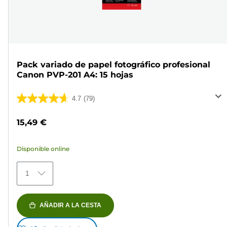
Pack variado de papel fotográfico profesional
Canon PVP-201 A4: 15 hojas
4.7
(79)
4.7
de
15,49 €
5
estrellas.
Disponible online
79
reseñas
1
AÑADIR A LA CESTA