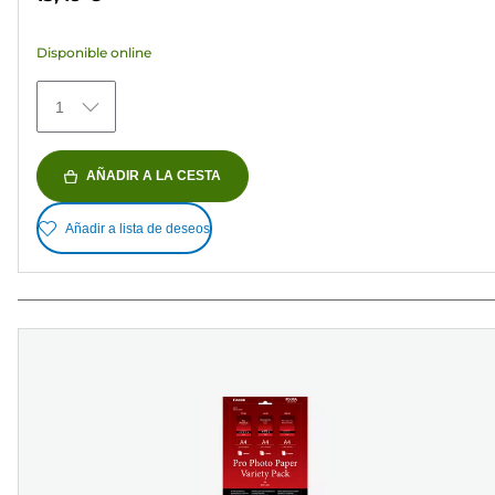
5
estrellas.
Disponible online
435
reseñas
1
AÑADIR A LA CESTA
Añadir a lista de deseos