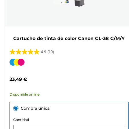
Cartucho de tinta de color Canon CL-38 C/M/Y
4.9
(10)
4.9
de
Cartucho
5
de
estrellas.
color
23,49 €
10
reseñas
Disponible online
Compra única
Cantidad