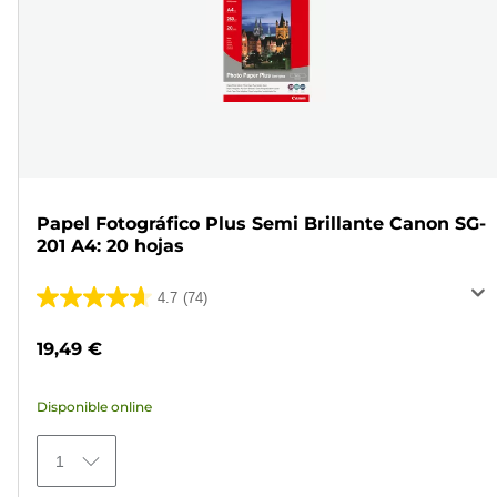
Papel Fotográfico Plus Semi Brillante Canon SG-
201 A4: 20 hojas
4.7
(74)
4.7
de
19,49 €
5
estrellas.
Disponible online
74
reseñas
1