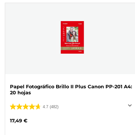
Papel Fotográfico Brillo II Plus Canon PP-201 A4:
20 hojas
4.7
(482)
4.7
de
17,49 €
5
estrellas.