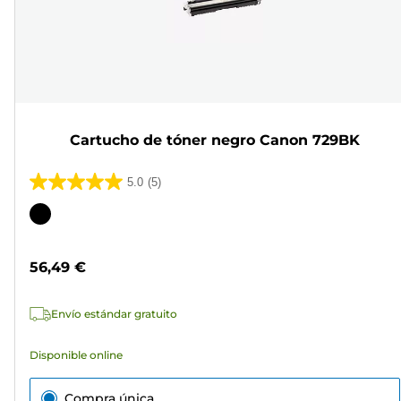
Cartucho de tóner negro Canon 729BK
5.0
(5)
5.0
de
Cartucho
5
de
estrellas.
color
56,49 €
5
reseñas
Envío estándar gratuito
Disponible online
Compra única