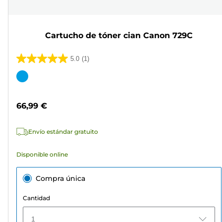
Cartucho de tóner cian Canon 729C
5.0
(1)
5.0
de
Cartucho
5
de
estrellas.
color
66,99 €
1
reseña
Envío estándar gratuito
Disponible online
Compra única
Cantidad
1