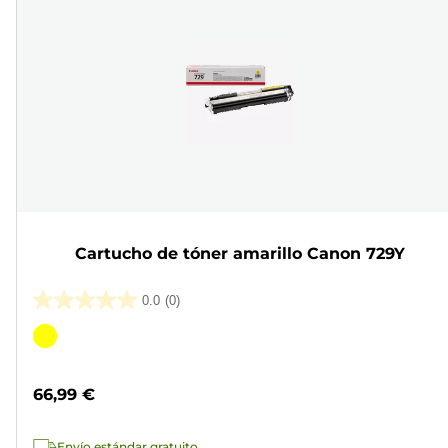
Cartucho de tóner amarillo Canon 729Y
0.0
(0)
0.0
de
Cartucho
5
de
estrellas.
color
66,99 €
Envío estándar gratuito