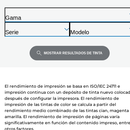
de
la
Gama
siguiente
I
lista
Presione
Presione
Presione
m
Serie
Modelo
Enter
Enter
Enter
p
I
I
para
para
para
r
m
m
expandir
expandir
expandir
e
p
p
MOSTRAR RESULTADOS DE TINTA
s
r
r
o
e
e
r
s
s
a
o
o
El rendimiento de impresión se basa en ISO/IEC 24711 e
r
r
impresión continua con un depósito de tinta nuevo coloca
a
a
después de configurar la impresora. El rendimiento de
impresión de las tintas de color se calcula a partir del
rendimiento medio combinado de las tintas cian, magenta
amarilla. El rendimiento de impresión de páginas varía
significativamente en función del contenido impreso, entr
otros factores.