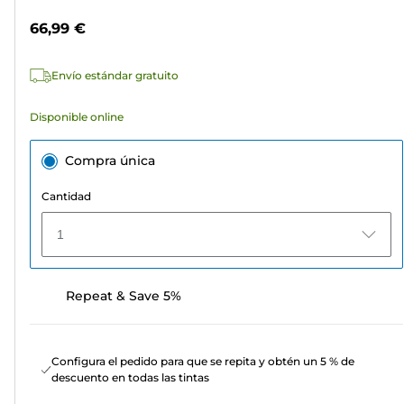
estrellas.
color
66,99 €
Envío estándar gratuito
Disponible online
Compra única
Cantidad
1
Repeat & Save 5%
Configura el pedido para que se repita y obtén un 5 % de
descuento en todas las tintas