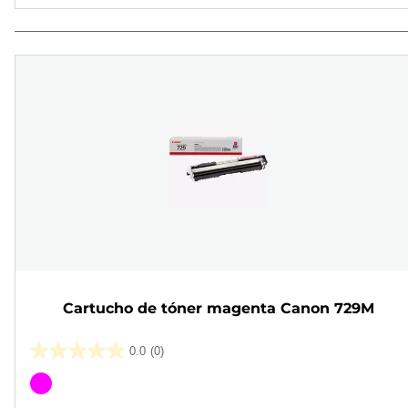
Cartucho de tóner magenta Canon 729M
0.0
(0)
0.0
de
Cartucho
5
de