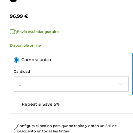
5
de
estrellas.
color
96,99 €
5
reseñas
Envío estándar gratuito
Disponible online
Compra única
Cantidad
1
Repeat & Save 5%
Configura el pedido para que se repita y obtén un 5 % de
descuento en todas las tintas