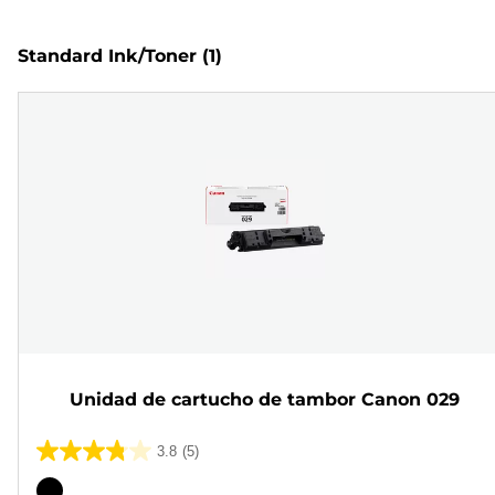
Standard Ink/Toner
(1)
Unidad de cartucho de tambor Canon 029
3.8
(5)
3.8
de
Cartucho