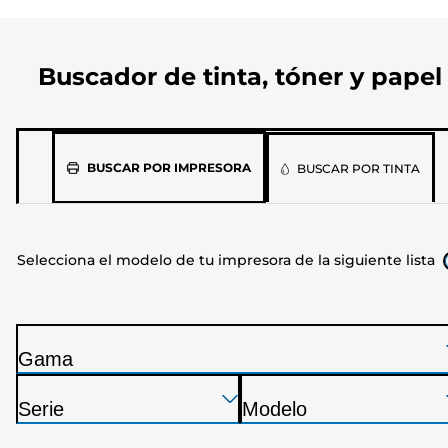
Buscador de tinta, tóner y papel
Selecciona
BUSCAR POR IMPRESORA
BUSCAR POR TINTA
el
modelo
de
Selecciona el modelo de tu impresora de la siguiente lista
tu
impresora
de
la
Gama
siguiente
I
lista
Presione
Presione
Presione
m
Serie
Modelo
Enter
Enter
Enter
p
I
I