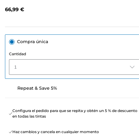
Enlace
en
66,99 €
la
misma
página.
Compra única
Cantidad
1
Repeat & Save 5%
Configura el pedido para que se repita y obtén un 5 % de descuento
en todas las tintas
Haz cambios y cancela en cualquier momento