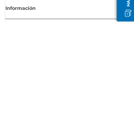
Información
Comprar
Suscríbete a las noticias de Canon
Recibe por email las últimas novedades, consejos útiles y ofertas
exclusivas.
SUSCRÍBETE AHORA
Términos de venta
Privacy Policy
Información sobre cookies
Configuración de cookies