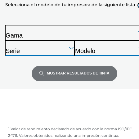
Selecciona el modelo de tu impresora de la siguiente lista
tu
impresora
de
la
Gama
siguiente
I
lista
Presione
Presione
Presione
m
Serie
Modelo
Enter
Enter
Enter
p
I
I
para
para
para
r
m
m
expandir
expandir
expandir
e
p
p
MOSTRAR RESULTADOS DE TINTA
s
r
r
o
e
e
r
s
s
a
o
o
r
r
a
a
¹ Valor de rendimiento declarado de acuerdo con la norma ISO/IEC
24711. Valores obtenidos realizando una impresión continua.