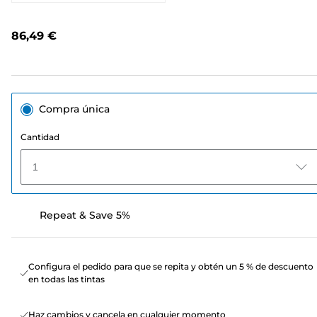
784
opiniones.
Enlace
86,49 €
en
la
misma
página.
Compra única
Cantidad
1
Repeat & Save 5%
Configura el pedido para que se repita y obtén un 5 % de descuento
en todas las tintas
Haz cambios y cancela en cualquier momento