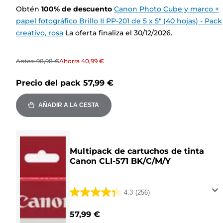
Obtén
100
%
de descuento
Canon Photo Cube y marco +
papel fotográfico Brillo II PP-201 de 5 x 5" (40 hojas) - Pack
creativo, rosa
La oferta finaliza el 30/12/2026.
Antes:
98,98 €
Ahorra
40,99 €
Precio del pack
57,99 €
AÑADIR A LA CESTA
Multipack de cartuchos de tinta
Canon CLI-571 BK/C/M/Y
4.3
(256)
4.3
de
57,99 €
5