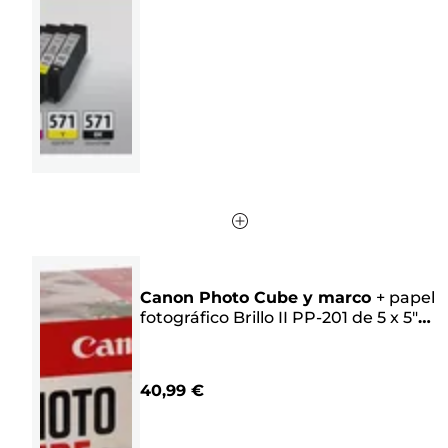
estrellas.
256
reseñas
Canon Photo Cube y marco
+
papel
fotográfico Brillo II PP-201 de 5 x 5"
(40 hojas) - Pack creativo, rosa
40,99 €