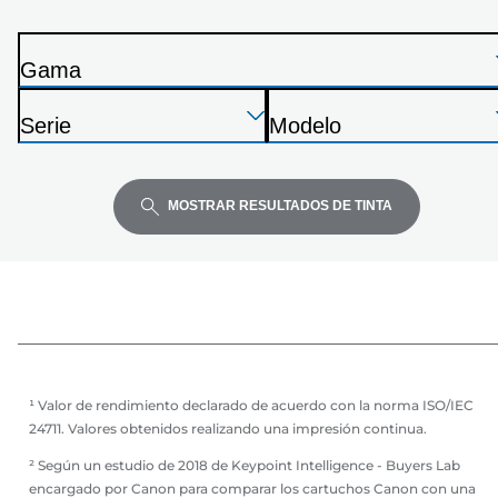
de
la
Gama
siguiente
I
lista
Presione
Presione
Presione
m
Serie
Modelo
Enter
Enter
Enter
p
I
I
para
para
para
r
m
m
expandir
expandir
expandir
e
p
p
MOSTRAR RESULTADOS DE TINTA
s
r
r
o
e
e
r
s
s
a
o
o
r
r
a
a
¹ Valor de rendimiento declarado de acuerdo con la norma ISO/IEC
24711. Valores obtenidos realizando una impresión continua.
² Según un estudio de 2018 de Keypoint Intelligence - Buyers Lab
encargado por Canon para comparar los cartuchos Canon con una