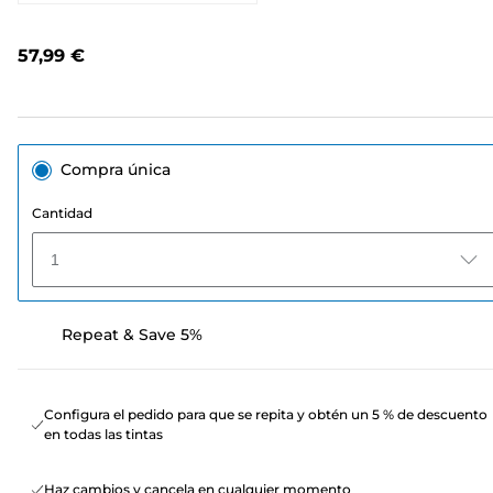
256
opiniones.
Enlace
57,99 €
en
la
misma
página.
Compra única
Cantidad
1
Repeat & Save 5%
Configura el pedido para que se repita y obtén un 5 % de descuento
en todas las tintas
Haz cambios y cancela en cualquier momento