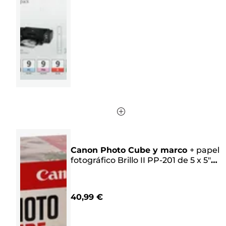
estrellas.
4
reseñas
Canon Photo Cube y marco
+
papel
fotográfico Brillo II PP-201 de 5 x 5"
(40 hojas) - Pack creativo, rosa
40,99 €