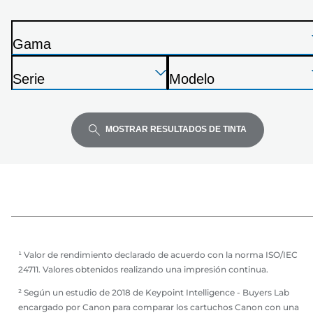
de
la
Gama
siguiente
I
lista
Presione
Presione
Presione
m
Serie
Modelo
Enter
Enter
Enter
p
I
I
para
para
para
r
m
m
expandir
expandir
expandir
e
p
p
MOSTRAR RESULTADOS DE TINTA
s
r
r
o
e
e
r
s
s
a
o
o
r
r
a
a
¹ Valor de rendimiento declarado de acuerdo con la norma ISO/IEC
24711. Valores obtenidos realizando una impresión continua.
² Según un estudio de 2018 de Keypoint Intelligence - Buyers Lab
encargado por Canon para comparar los cartuchos Canon con una