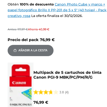
Obtén
100
%
de descuento
Canon Photo Cube y marco +
papel fotográfico Brillo II PP-201 de 5 x 5" (40 hojas) - Pack
creativo, rosa
La oferta finaliza el 30/12/2026.
Antes:
117,97 €
Ahorra
40,99 €
Precio del pack
76,99 €
AÑADIR A LA CESTA
Multipack de 5 cartuchos de tinta
Canon PGI-9 MBK/PC/PM/R/G
3.8
(4)
3.8
de
76,99 €
5