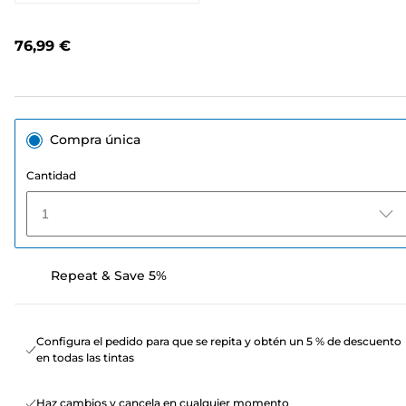
4
opiniones.
Enlace
76,99 €
en
la
misma
página.
Compra única
Cantidad
1
Repeat & Save 5%
Configura el pedido para que se repita y obtén un 5 % de descuento
en todas las tintas
Haz cambios y cancela en cualquier momento