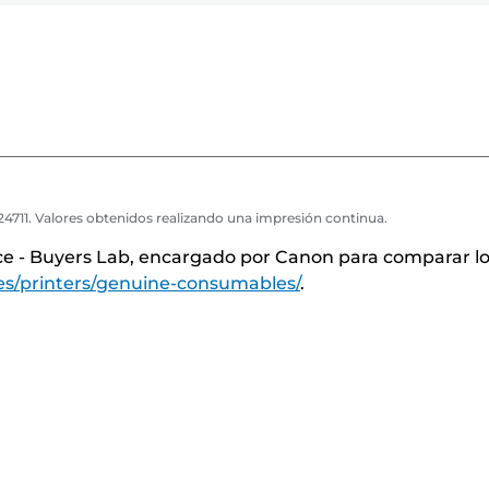
m
m
expandir
expandir
expandir
la
p
p
r
r
siguiente
e
e
lista
s
s
o
o
r
r
4711. Valores obtenidos realizando una impresión continua.
a
a
nce - Buyers Lab, encargado por Canon para comparar l
es/printers/genuine-consumables/
.