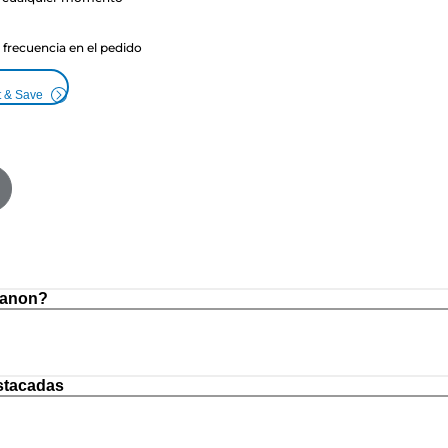
a frecuencia en el pedido
t & Save
Canon?
stacadas