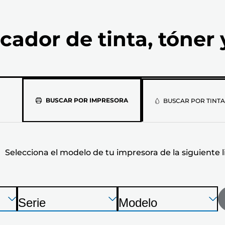
cador de tinta, tóner 
Selecciona
BUSCAR POR IMPRESORA
BUSCAR POR TINTA
el
modelo
Selecciona el modelo de tu impresora de la siguiente l
de
tu
impresora
Presione
Presione
Presione
Serie
Modelo
Enter
Enter
Enter
I
I
de
para
para
para