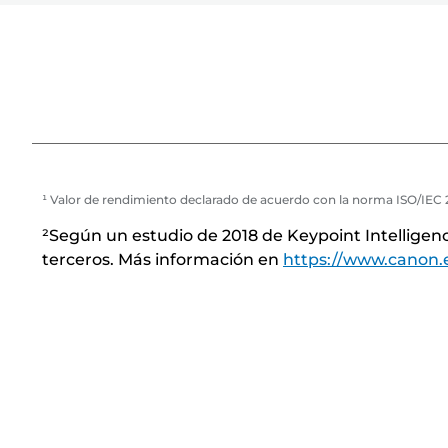
m
p
r
e
s
o
r
¹ Valor de rendimiento declarado de acuerdo con la norma ISO/IEC 2
a
²Según un estudio de 2018 de Keypoint Intellige
terceros. Más información en
https://www.canon.