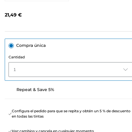
341
opiniones.
Enlace
21,49 €
en
la
misma
página.
Compra única
Cantidad
1
Repeat & Save 5%
Configura el pedido para que se repita y obtén un 5 % de descuento
en todas las tintas
Haz cambios y cancela en cualquier momento