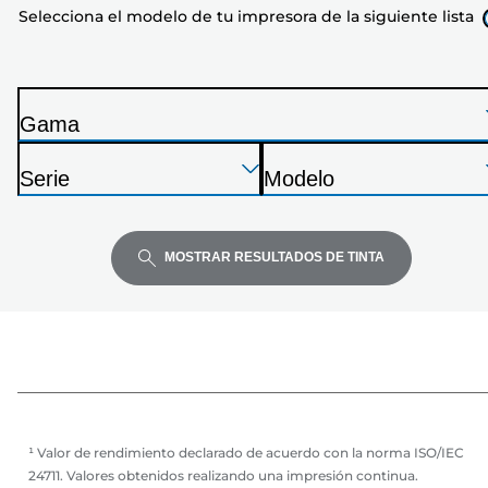
Selecciona el modelo de tu impresora de la siguiente lista
tu
impresora
de
la
Gama
siguiente
I
lista
Presione
Presione
Presione
m
Serie
Modelo
Enter
Enter
Enter
p
I
I
para
para
para
r
m
m
expandir
expandir
expandir
e
p
p
MOSTRAR RESULTADOS DE TINTA
s
r
r
o
e
e
r
s
s
a
o
o
r
r
a
a
¹ Valor de rendimiento declarado de acuerdo con la norma ISO/IEC
24711. Valores obtenidos realizando una impresión continua.