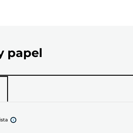
y papel
ista