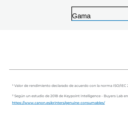
Gama
I
m
p
r
e
s
o
r
¹ Valor de rendimiento declarado de acuerdo con la norma ISO/IEC 2
a
² Según un estudio de 2018 de Keypoint Intelligence - Buyers Lab 
https://www.canon.es/printers/genuine-consumables/