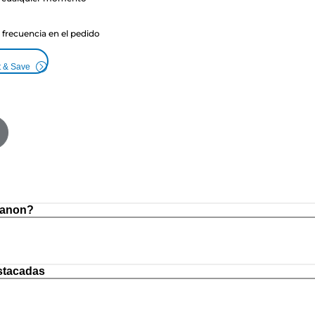
a frecuencia en el pedido
t & Save
Canon?
stacadas