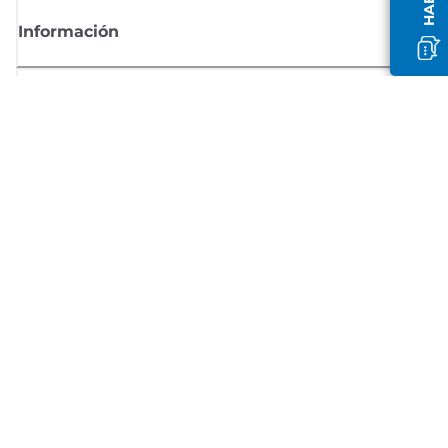
Información
Comprar
Suscríbete a las noticias de Canon
Recibe por email las últimas novedades, consejos útiles y ofertas
exclusivas.
SUSCRÍBETE AHORA
Términos de venta
Privacy Policy
Información sobre cookies
Configuración de cookies