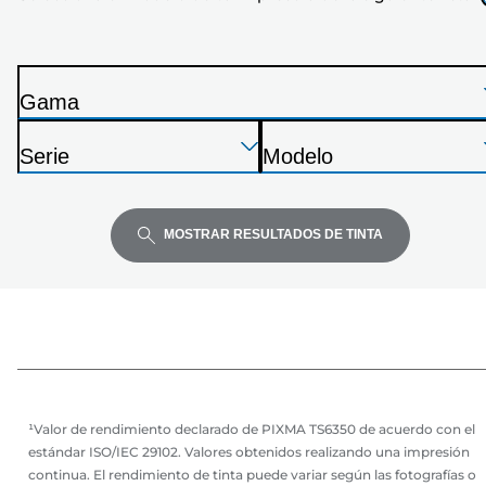
impresora
de
la
Gama
siguiente
I
lista
Presione
Presione
Presione
m
Serie
Modelo
Enter
Enter
Enter
p
I
I
para
para
para
r
m
m
expandir
expandir
expandir
e
p
p
MOSTRAR RESULTADOS DE TINTA
s
r
r
o
e
e
r
s
s
a
o
o
r
r
a
a
¹Valor de rendimiento declarado de PIXMA TS6350 de acuerdo con el
estándar ISO/IEC 29102. Valores obtenidos realizando una impresión
continua. El rendimiento de tinta puede variar según las fotografías o