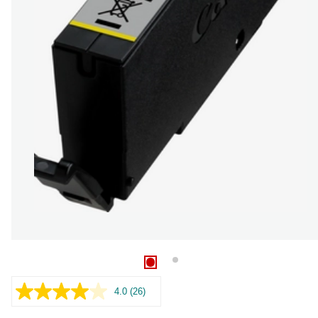
4.0
(26)
Leer
26