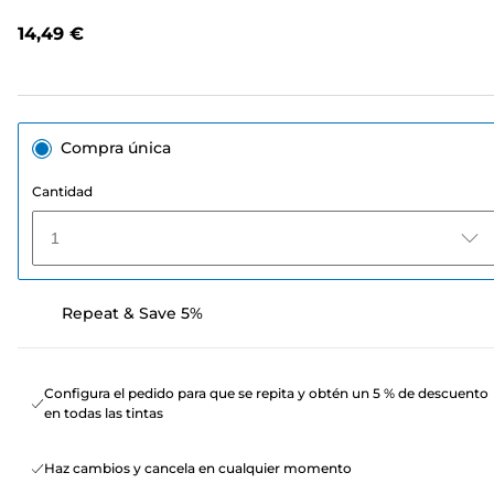
opiniones.
Enlace
14,49 €
en
la
misma
página.
Compra única
Cantidad
1
Repeat & Save 5%
Configura el pedido para que se repita y obtén un 5 % de descuento
en todas las tintas
Haz cambios y cancela en cualquier momento