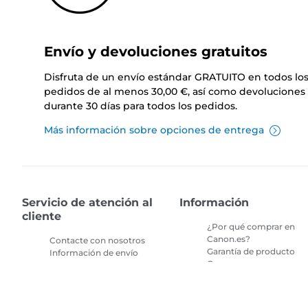
Envío y devoluciones gratuitos
Disfruta de un envío estándar GRATUITO en todos lo
pedidos de al menos 30,00 €, así como devoluciones 
durante 30 días para todos los pedidos.
Más información sobre opciones de entrega
Servicio de atención al
Información
cliente
¿Por qué comprar en
Canon.es?
Contacte con nosotros
Garantía de producto
Información de envío
Compras seguras en
Devoluciones
canon.es
Preguntas frecuentes
Términos y condiciones
sobre la tienda
de promociones
Preguntas frecuentes