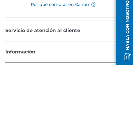
HABLA CON NOSOTROS
Por qué comprar en Canon
Servicio de atención al cliente
Información
Comprar
Suscríbete a las noticias de Canon
Recibe por email las últimas novedades, consejos útiles y ofertas
exclusivas.
SUSCRÍBETE AHORA