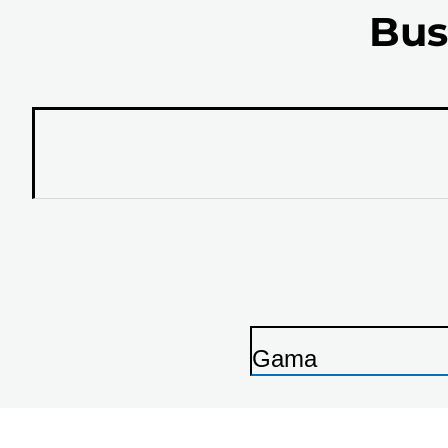
Bus
Gama
I
m
p