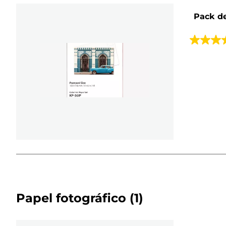
Pack de
4.4
de
5
estrellas.
175
reseñas
Papel fotográfico
(1)