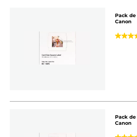
Pack de 
Canon
4.0
de
5
estrellas.
5
reseñas
Pack de 
Canon