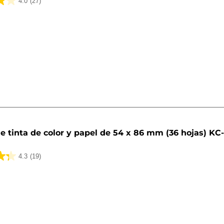
4.0
(27)
e tinta de color y papel de 54 x 86 mm (36 hojas) KC
4.3
(19)