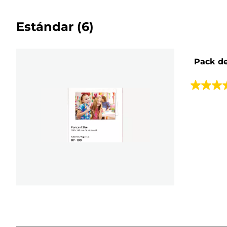
Estándar
(6)
Pack de
4.7
de
5
estrellas.
456
reseñas