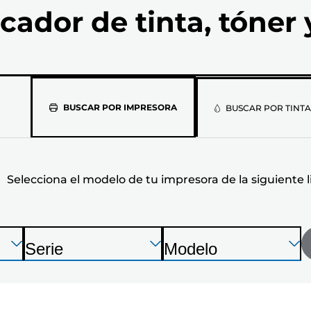
cador de tinta, tóner 
Selecciona
BUSCAR POR IMPRESORA
BUSCAR POR TINTA
el
modelo
Selecciona el modelo de tu impresora de la siguiente l
de
tu
impresora
Presione
Presione
Presione
Serie
Modelo
Enter
Enter
Enter
I
I
de
para
para
para
m
m
expandir
expandir
expandir
la
p
p