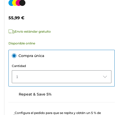
de
Cartucho
5
de
estrellas.
color
55,99 €
111
reseñas
Envío estándar gratuito
Disponible online
Compra única
Cantidad
1
Repeat & Save 5%
Configura el pedido para que se repita y obtén un 5 % de