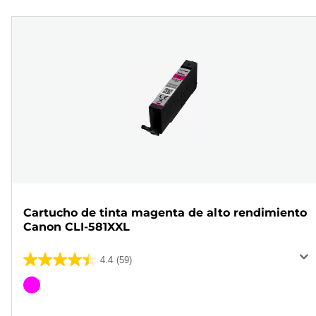
Cartucho de tinta magenta de alto rendimiento
Canon CLI-581XXL
4.4
(59)
4.4
de
Cartucho
5
de