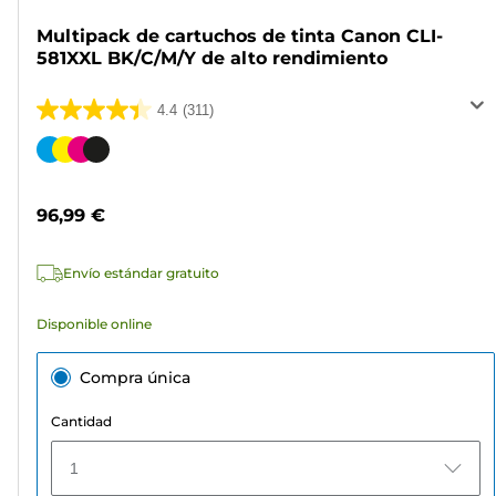
Multipack de cartuchos de tinta Canon CLI-
581XXL BK/C/M/Y de alto rendimiento
4.4
(311)
4.4
de
Cartucho
5
de
estrellas.
color
96,99 €
311
reseñas
Envío estándar gratuito
Disponible online
Compra única
Cantidad
1