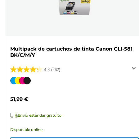
Multipack de cartuchos de tinta Canon CLI-581
BK/C/M/Y
4.3
(262)
4.3
de
Cartucho
5
de
estrellas.
color
51,99 €
262
reseñas
Envío estándar gratuito
Disponible online