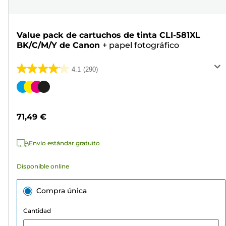
Value pack de cartuchos de tinta CLI-581XL
BK/C/M/Y de Canon
+
papel fotográfico
4.1
(290)
4.1
de
Cartucho
5
de
estrellas.
color
71,49 €
290
reseñas
Envío estándar gratuito
Disponible online
Compra única
Cantidad