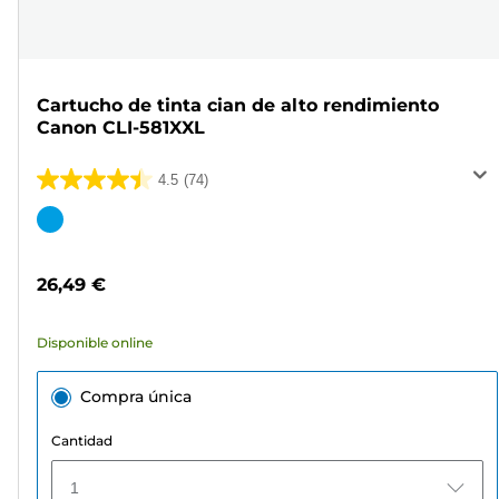
Cartucho de tinta cian de alto rendimiento
Canon CLI-581XXL
4.5
(74)
4.5
de
Cartucho
5
de
estrellas.
color
26,49 €
74
reseñas
Disponible online
Compra única
Cantidad
1