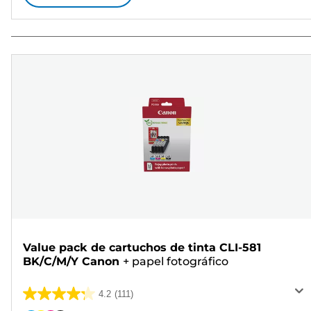
Value pack de cartuchos de tinta CLI-581
BK/C/M/Y Canon
+
papel fotográfico
4.2
(111)
4.2