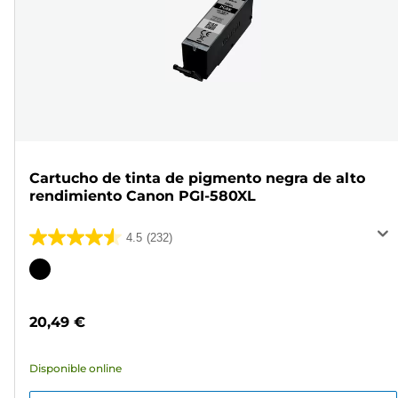
Cartucho de tinta de pigmento negra de alto
rendimiento Canon PGI-580XL
4.5
(232)
4.5
de
Cartucho
5
de
estrellas.
color
20,49 €
232
reseñas
Disponible online