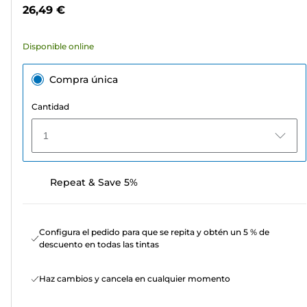
estrellas.
color
26,49 €
59
reseñas
Disponible online
Compra única
Cantidad
1
Repeat & Save 5%
Configura el pedido para que se repita y obtén un 5 % de
descuento en todas las tintas
Haz cambios y cancela en cualquier momento