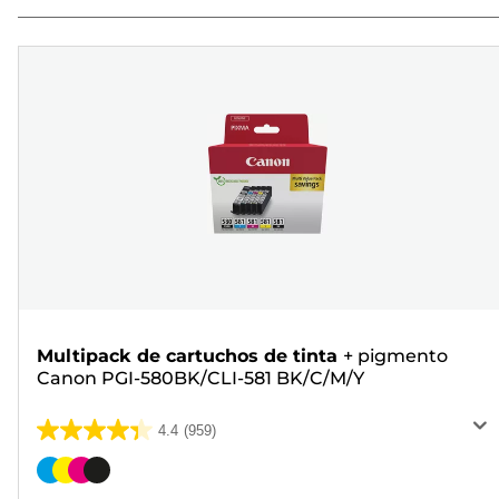
Multipack de cartuchos de tinta
+
pigmento
Canon PGI-580BK/CLI-581 BK/C/M/Y
4.4
(959)
4.4
de
Cartucho
5
de