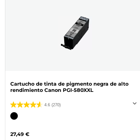
Cartucho de tinta de pigmento negra de alto
rendimiento Canon PGI-580XXL
4.6
(270)
4.6
de
Cartucho
5
de
estrellas.
color
27,49 €
270