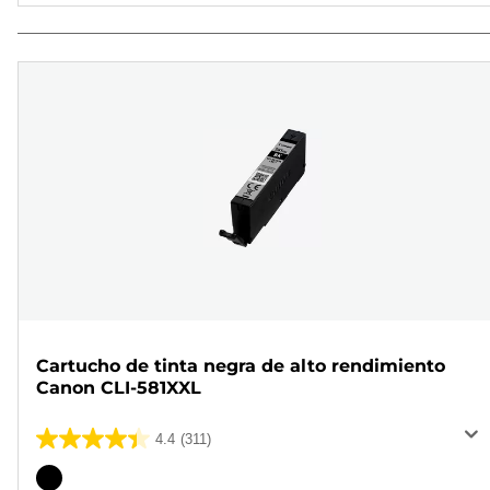
Cartucho de tinta negra de alto rendimiento
Canon CLI-581XXL
4.4
(311)
4.4
de
Cartucho