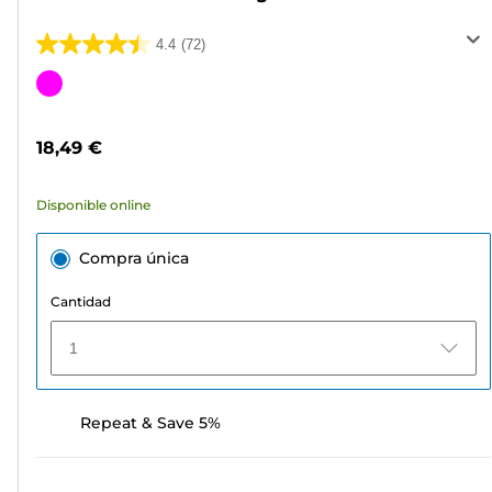
4.4
(72)
4.4
de
Cartucho
5
de
estrellas.
color
18,49 €
72
reseñas
Disponible online
Compra única
Cantidad
1
Repeat & Save 5%