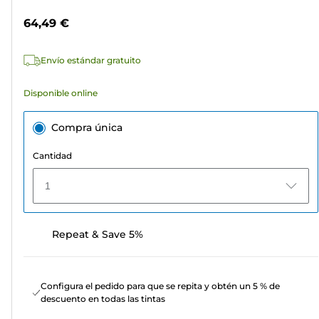
estrellas.
color
64,49 €
959
reseñas
Envío estándar gratuito
Disponible online
Compra única
Cantidad
1
Repeat & Save 5%
Configura el pedido para que se repita y obtén un 5 % de
descuento en todas las tintas