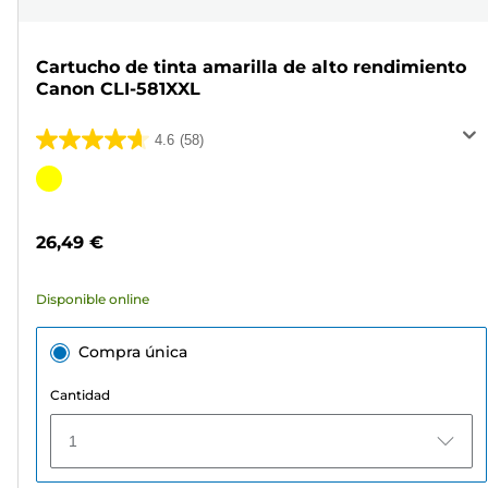
Cartucho de tinta amarilla de alto rendimiento
Canon CLI-581XXL
4.6
(58)
4.6
de
Cartucho
5
de
estrellas.
color
26,49 €
58
reseñas
Disponible online
Compra única
Cantidad
1