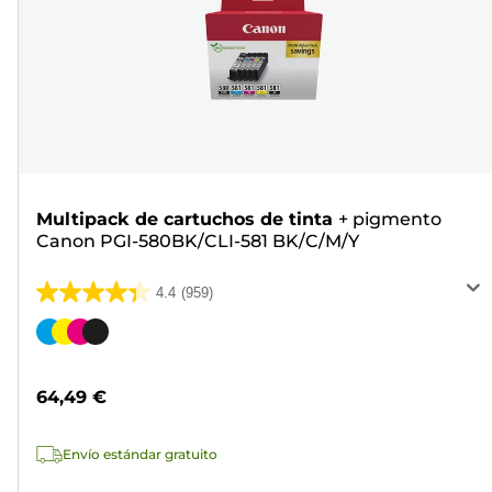
Multipack de cartuchos de tinta
+
pigmento
Canon PGI-580BK/CLI-581 BK/C/M/Y
4.4
(959)
4.4
de
Cartucho
5
de
estrellas.
color
64,49 €
959
reseñas
Envío estándar gratuito