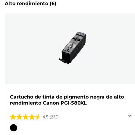
Alto rendimiento
(6)
Cartucho de tinta de pigmento negra de alto
rendimiento Canon PGI-580XL
4.5
(232)
4.5
de
Cartucho
5
de