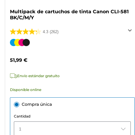
Multipack de cartuchos de tinta Canon CLI-581
BK/C/M/Y
4.3
(262)
4.3
de
Cartucho
5
de
estrellas.
color
51,99 €
262
reseñas
Envío estándar gratuito
Disponible online
Compra única
Cantidad
1