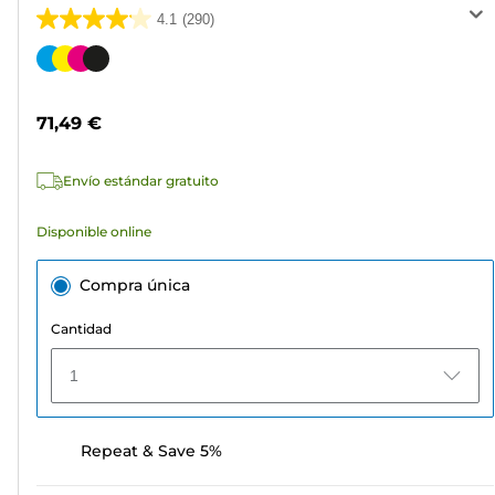
4.1
(290)
4.1
de
Cartucho
5
de
estrellas.
color
71,49 €
290
reseñas
Envío estándar gratuito
Disponible online
Compra única
Cantidad
1
Repeat & Save 5%