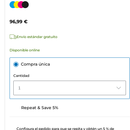
de
Cartucho
5
de
estrellas.
color
96,99 €
311
reseñas
Envío estándar gratuito
Disponible online
Compra única
Cantidad
1
Repeat & Save 5%
Configura el pedido para que se repita y obtén un 5 % de