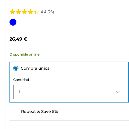
4.4
(23)
4.4
de
Cartucho
5
de
estrellas.
color
26,49 €
23
reseñas
Disponible online
Compra única
Cantidad
1
Repeat & Save 5%