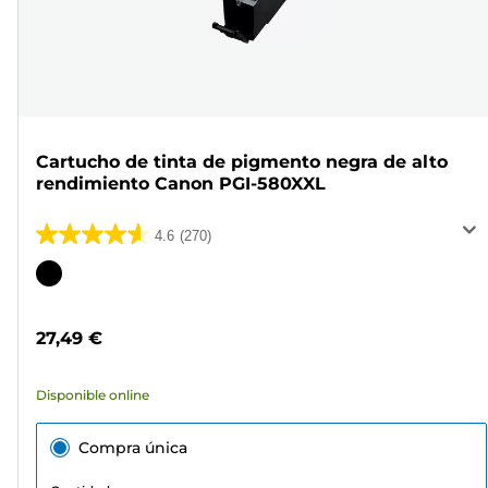
Cartucho de tinta de pigmento negra de alto
rendimiento Canon PGI-580XXL
4.6
(270)
4.6
de
Cartucho
5
de
estrellas.
color
27,49 €
270
reseñas
Disponible online
Compra única