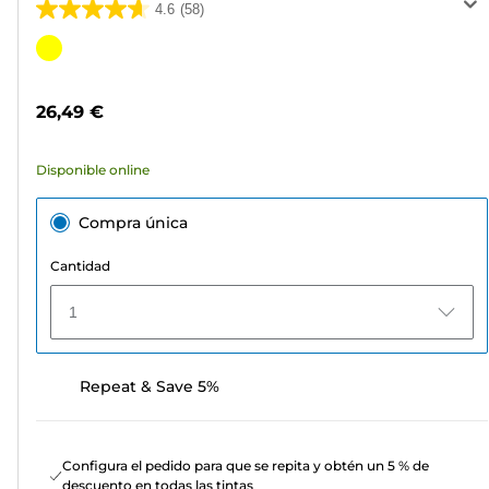
4.6
(58)
4.6
de
Cartucho
5
de
estrellas.
color
26,49 €
58
reseñas
Disponible online
Compra única
Cantidad
1
Repeat & Save 5%
Configura el pedido para que se repita y obtén un 5 % de
descuento en todas las tintas