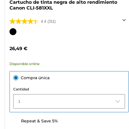
Cartucho de tinta negra de alto rendimiento
Canon CLI-581XXL
4.4
(311)
4.4
de
Cartucho
5
de
estrellas.
color
26,49 €
311
reseñas
Disponible online
Compra única
Cantidad
1
Repeat & Save 5%