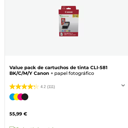
Value pack de cartuchos de tinta CLI-581
BK/C/M/Y Canon
+
papel fotográfico
4.2
(111)
4.2
de
Cartucho
5
de
estrellas.
color
55,99 €
111
reseñas