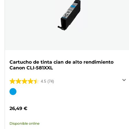
Cartucho de tinta cian de alto rendimiento
Canon CLI-581XXL
4.5
(74)
4.5
de
Cartucho
5
de
estrellas.
color
26,49 €
74
reseñas
Disponible online