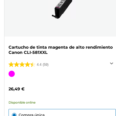
Cartucho de tinta magenta de alto rendimiento
Canon CLI-581XXL
4.4
(59)
4.4
de
Cartucho
5
de
estrellas.
color
26,49 €
59
reseñas
Disponible online
Compra única