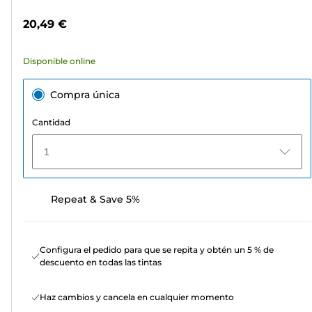
estrellas.
color
20,49 €
232
reseñas
Disponible online
Compra única
Cantidad
1
Repeat & Save 5%
Configura el pedido para que se repita y obtén un 5 % de
descuento en todas las tintas
Haz cambios y cancela en cualquier momento