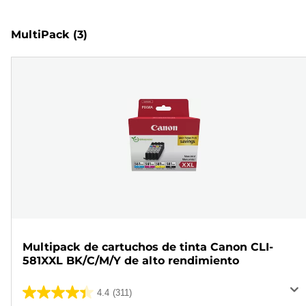
MultiPack
(3)
Multipack de cartuchos de tinta Canon CLI-
581XXL BK/C/M/Y de alto rendimiento
4.4
(311)
4.4