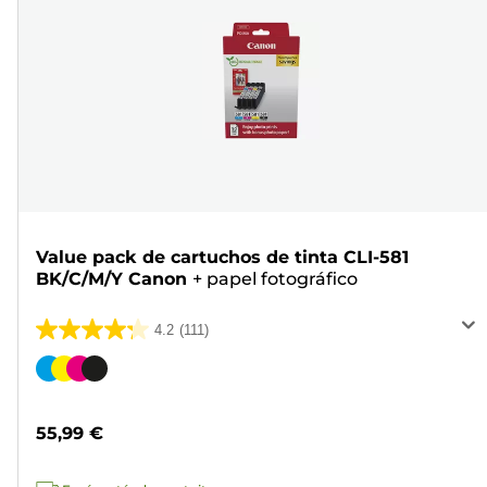
Value pack de cartuchos de tinta CLI-581
BK/C/M/Y Canon
+
papel fotográfico
4.2
(111)
4.2
de
Cartucho
5
de
estrellas.
color
55,99 €
111
reseñas