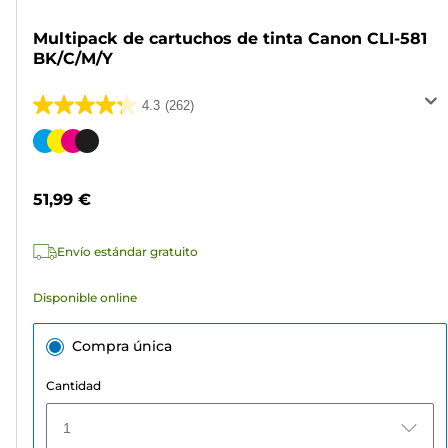
Multipack de cartuchos de tinta Canon CLI-581
BK/C/M/Y
4.3
(262)
4.3
de
Cartucho
5
de
estrellas.
color
51,99 €
262
reseñas
Envío estándar gratuito
Disponible online
Compra única
Cantidad
1