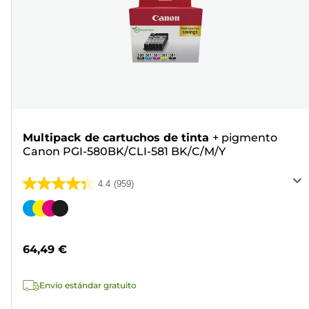
Multipack de cartuchos de tinta
+
pigmento
Canon PGI-580BK/CLI-581 BK/C/M/Y
4.4
(959)
4.4
de
Cartucho
5
de
estrellas.
color
64,49 €
959
reseñas
Envío estándar gratuito