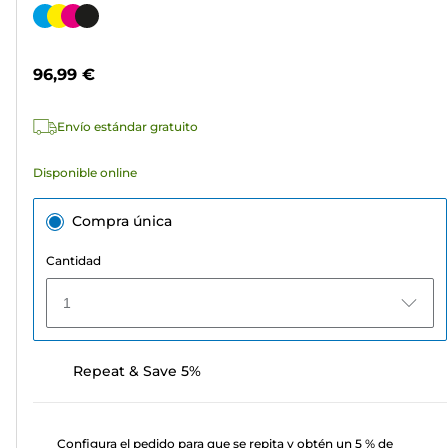
de
Cartucho
5
de
estrellas.
color
96,99 €
311
reseñas
Envío estándar gratuito
Disponible online
Compra única
Cantidad
1
Repeat & Save 5%
Configura el pedido para que se repita y obtén un 5 % de