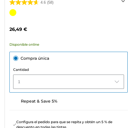
4.6
(58)
4.6
de
Cartucho
5
de
estrellas.
color
26,49 €
58
reseñas
Disponible online
Compra única
Cantidad
1
Repeat & Save 5%
Configura el pedido para que se repita y obtén un 5 % de
descuento en todas las tintas