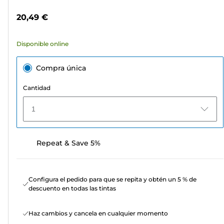
estrellas.
color
20,49 €
232
reseñas
Disponible online
Compra única
Cantidad
1
Repeat & Save 5%
Configura el pedido para que se repita y obtén un 5 % de
descuento en todas las tintas
Haz cambios y cancela en cualquier momento