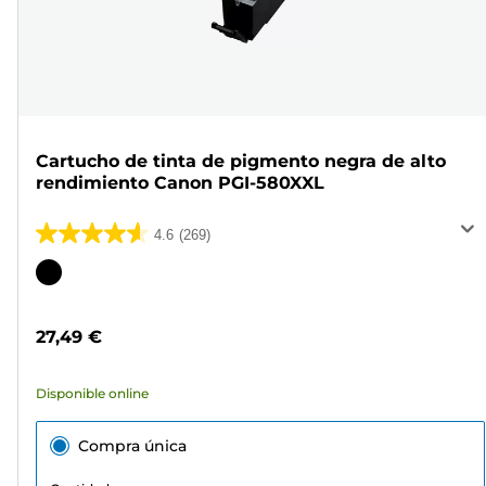
Cartucho de tinta de pigmento negra de alto
rendimiento Canon PGI-580XXL
4.6
(269)
4.6
de
Cartucho
5
de
estrellas.
color
27,49 €
269
reseñas
Disponible online
Compra única