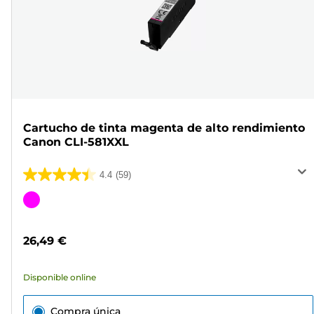
Cartucho de tinta magenta de alto rendimiento
Canon CLI-581XXL
4.4
(59)
4.4
de
Cartucho
5
de
estrellas.
color
26,49 €
59
reseñas
Disponible online
Compra única