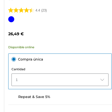
4.4
(23)
4.4
de
Cartucho
5
de
estrellas.
color
26,49 €
23
reseñas
Disponible online
Compra única
Cantidad
1
Repeat & Save 5%