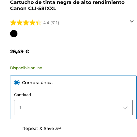
Cartucho de tinta negra de alto rendimiento
Canon CLI-581XXL
4.4
(311)
4.4
de
Cartucho
5
de
estrellas.
color
26,49 €
311
reseñas
Disponible online
Compra única
Cantidad
1
Repeat & Save 5%