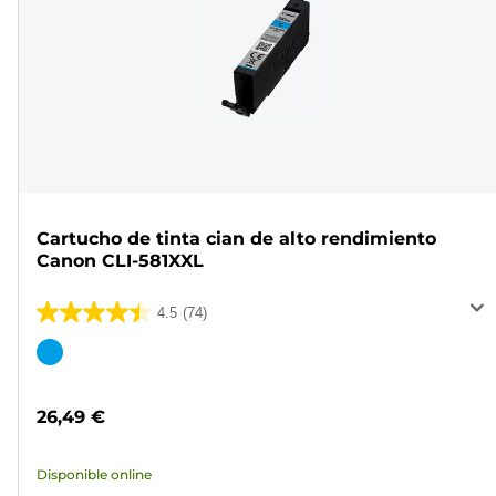
Cartucho de tinta cian de alto rendimiento
Canon CLI-581XXL
4.5
(74)
4.5
de
Cartucho
5
de
estrellas.
color
26,49 €
74
reseñas
Disponible online