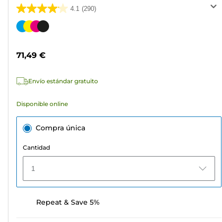
4.1
(290)
4.1
de
Cartucho
5
de
estrellas.
color
71,49 €
290
reseñas
Envío estándar gratuito
Disponible online
Compra única
Cantidad
1
Repeat & Save 5%