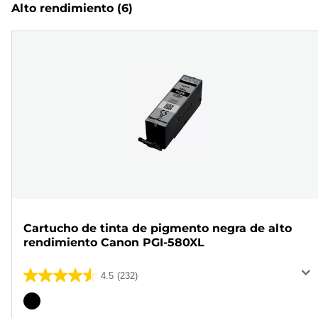
Alto rendimiento
(6)
Cartucho de tinta de pigmento negra de alto
rendimiento Canon PGI-580XL
4.5
(232)
4.5
de
Cartucho
5
de