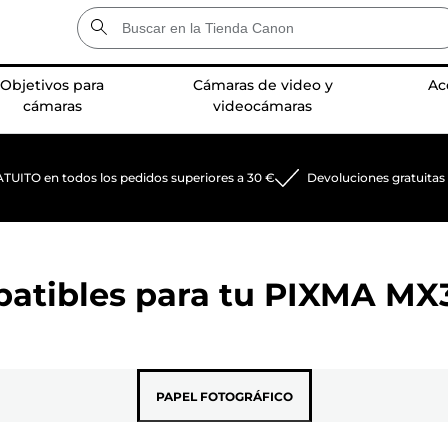
Objetivos para
Cámaras de video y
Ac
cámaras
videocámaras
TUITO en todos los pedidos superiores a 30 €
Devoluciones gratuitas
patibles para tu
PIXMA MX
PAPEL FOTOGRÁFICO