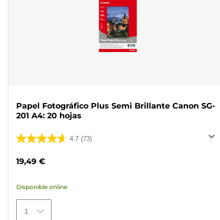
Papel Fotográfico Plus Semi Brillante Canon SG-
201 A4: 20 hojas
4.7
(73)
4.7
de
19,49 €
5
estrellas.
Disponible online
73
reseñas
1