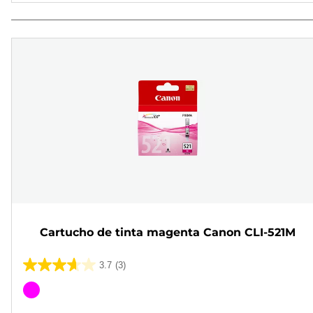
Cartucho de tinta magenta Canon CLI-521M
3.7
(3)
3.7
de
Cartucho
5
de