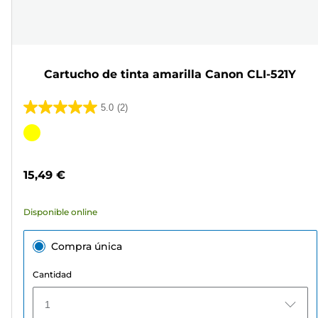
Cartucho de tinta amarilla Canon CLI-521Y
5.0
(2)
5.0
de
Cartucho
5
de
estrellas.
color
15,49 €
2
reseñas
Disponible online
Compra única
Cantidad
1