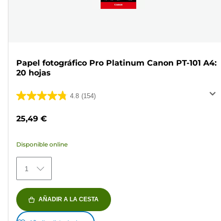
Papel fotográfico Pro Platinum Canon PT-101 A4:
20 hojas
4.8
(154)
4.8
de
25,49 €
5
estrellas.
Disponible online
154
reseñas
1
AÑADIR A LA CESTA