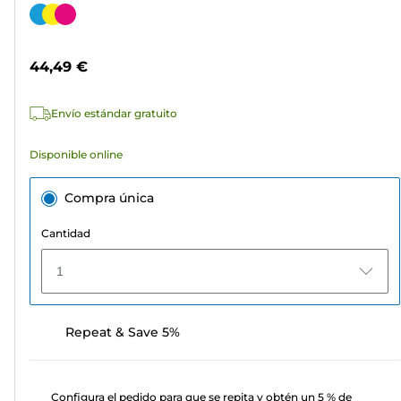
de
Cartucho
5
de
estrellas.
color
44,49 €
49
reseñas
Envío estándar gratuito
Disponible online
Compra única
Cantidad
1
Repeat & Save 5%
Configura el pedido para que se repita y obtén un 5 % de