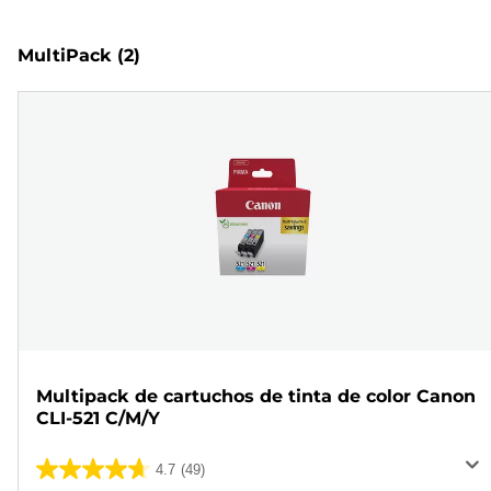
MultiPack
(2)
Multipack de cartuchos de tinta de color Canon
CLI-521 C/M/Y
4.7
(49)
4.7