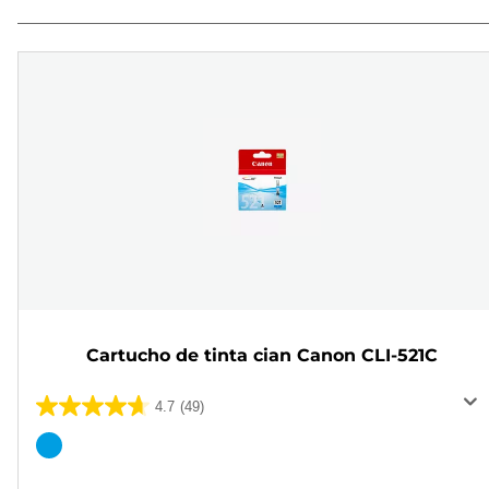
Cartucho de tinta cian Canon CLI-521C
4.7
(49)
4.7
de
Cartucho
5
de