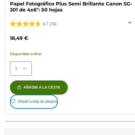
Papel Fotográfico Plus Semi Brillante Canon SG-
201 de 4x6": 50 hojas
4.7
(74)
4.7
de
18,49 €
5
estrellas.
Disponible online
74
reseñas
1
AÑADIR A LA CESTA
Añadir a lista de deseos