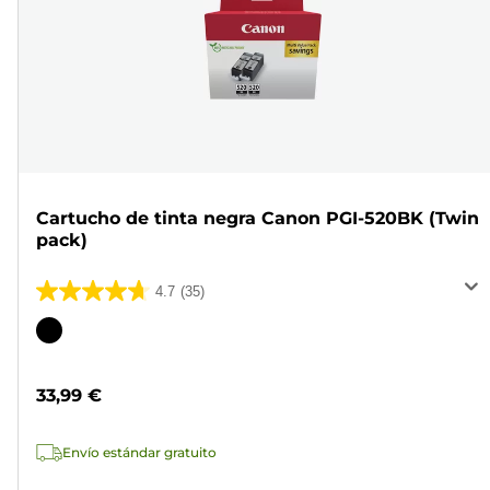
Cartucho de tinta negra Canon PGI-520BK (Twin
pack)
4.7
(35)
4.7
de
Cartucho
5
de
estrellas.
color
33,99 €
35
reseñas
Envío estándar gratuito