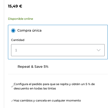
estrellas.
color
15,49 €
3
reseñas
Disponible online
Compra única
Cantidad
1
Repeat & Save 5%
Configura el pedido para que se repita y obtén un 5 % de
descuento en todas las tintas
Haz cambios y cancela en cualquier momento