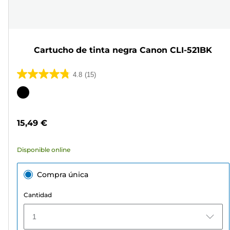
Cartucho de tinta negra Canon CLI-521BK
4.8
(15)
4.8
de
Cartucho
5
de
estrellas.
color
15,49 €
15
reseñas
Disponible online
Compra única
Cantidad
1