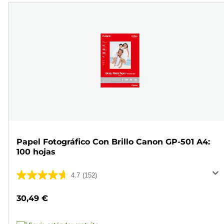
Papel Fotográfico Con Brillo Canon GP-501 A4:
100 hojas
4.7
(152)
4.7
de
30,49 €
5
estrellas.