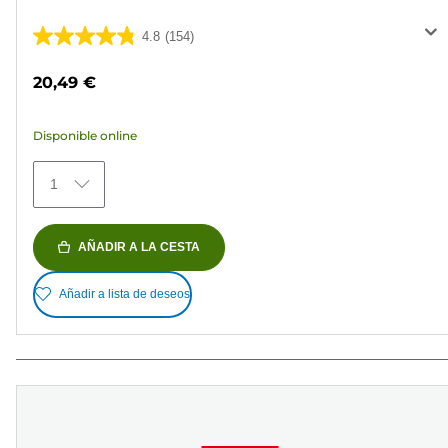
4.8
(154)
4.8
de
20,49 €
5
estrellas.
Disponible online
154
reseñas
1
AÑADIR A LA CESTA
Añadir a lista de deseos