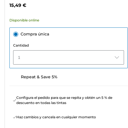
estrellas.
color
15,49 €
49
reseñas
Disponible online
Compra única
Cantidad
1
Repeat & Save 5%
Configura el pedido para que se repita y obtén un 5 % de
descuento en todas las tintas
Haz cambios y cancela en cualquier momento