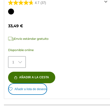
4.7
(37)
4.7
de
Cartucho
5
de
estrellas.
color
33,49 €
37
reseñas
Envío estándar gratuito
Disponible online
1
AÑADIR A LA CESTA
Añadir a lista de deseos