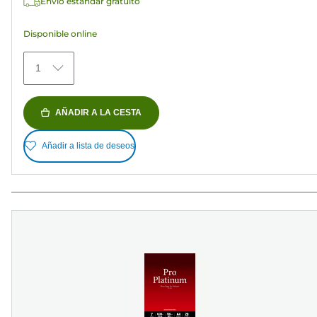
Envío estándar gratuito
152
reseñas
Disponible online
1
AÑADIR A LA CESTA
Añadir a lista de deseos