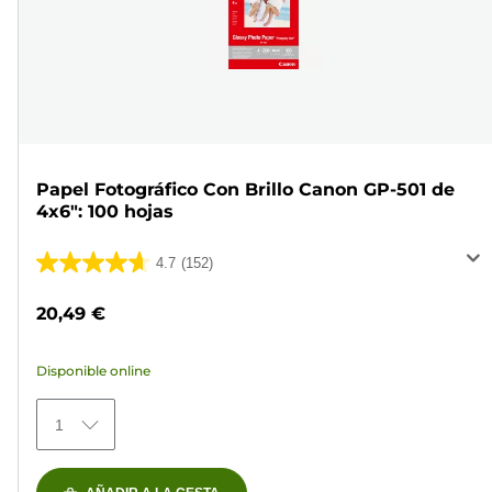
Papel Fotográfico Con Brillo Canon GP-501 de
4x6": 100 hojas
4.7
(152)
4.7
de
20,49 €
5
estrellas.
Disponible online
152
reseñas
1