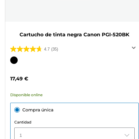
Cartucho de tinta negra Canon PGI-520BK
4.7
(35)
4.7
de
Cartucho
5
de
estrellas.
color
17,49 €
35
reseñas
Disponible online
Compra única
Cantidad
1