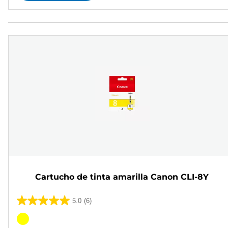
Cartucho de tinta amarilla Canon CLI-8Y
5.0
(6)
5.0
de
Cartucho