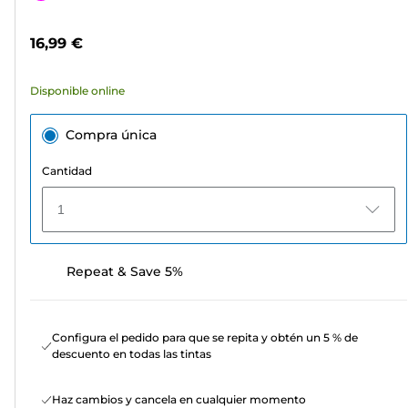
5
de
estrellas.
color
16,99 €
8
reseñas
Disponible online
Compra única
Cantidad
1
Repeat & Save 5%
Configura el pedido para que se repita y obtén un 5 % de
descuento en todas las tintas
Haz cambios y cancela en cualquier momento