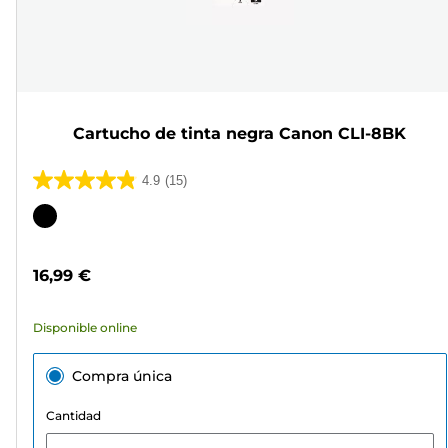
Cartucho de tinta negra Canon CLI-8BK
4.9
(15)
4.9
de
Cartucho
5
de
estrellas.
color
16,99 €
15
reseñas
Disponible online
Compra única
Cantidad