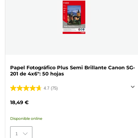
Papel Fotográfico Plus Semi Brillante Canon SG-
201 de 4x6": 50 hojas
4.7
(75)
4.7
de
18,49 €
5
estrellas.
Disponible online
75
reseñas
1