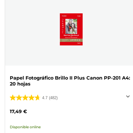
Papel Fotográfico Brillo II Plus Canon PP-201 A4:
20 hojas
4.7
(482)
4.7
de
17,49 €
5
estrellas.
Disponible online
482