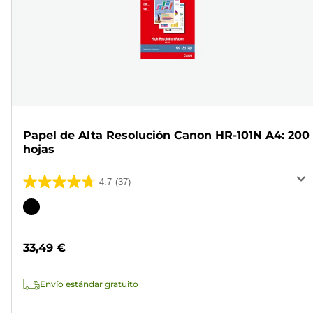
Papel de Alta Resolución Canon HR-101N A4: 200
hojas
4.7
(37)
4.7
de
Cartucho
5
de
estrellas.
color
33,49 €
37
reseñas
Envío estándar gratuito