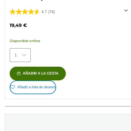
4.7
(74)
4.7
de
19,49 €
5
estrellas.
Disponible online
74
reseñas
1
AÑADIR A LA CESTA
Añadir a lista de deseos