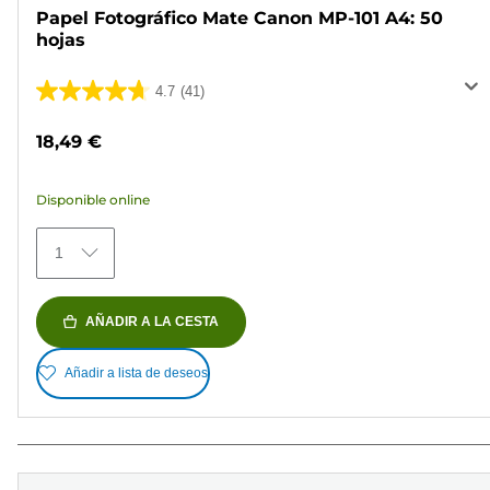
Papel Fotográfico Mate Canon MP-101 A4: 50
hojas
4.7
(41)
4.7
de
18,49 €
5
estrellas.
Disponible online
41
reseñas
1
AÑADIR A LA CESTA
Añadir a lista de deseos