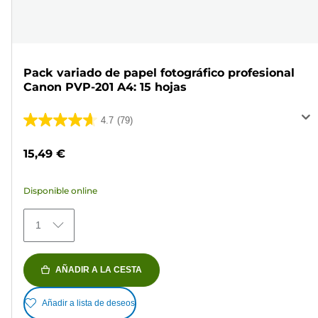
Pack variado de papel fotográfico profesional
Canon PVP-201 A4: 15 hojas
4.7
(79)
4.7
de
15,49 €
5
estrellas.
Disponible online
79
reseñas
1
AÑADIR A LA CESTA
Añadir a lista de deseos