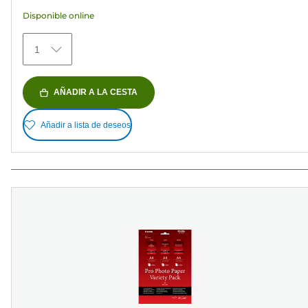
estrellas.
Disponible online
435
reseñas
1
AÑADIR A LA CESTA
Añadir a lista de deseos