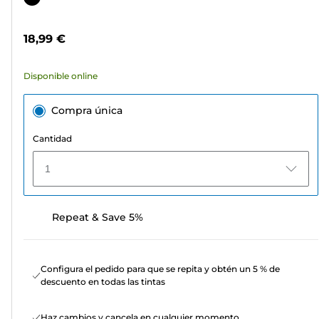
5
de
estrellas.
color
18,99 €
23
reseñas
Disponible online
Compra única
Cantidad
1
Repeat & Save 5%
Configura el pedido para que se repita y obtén un 5 % de
descuento en todas las tintas
Haz cambios y cancela en cualquier momento