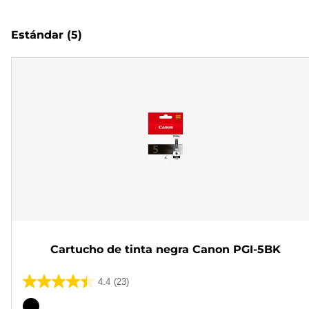
Estándar
(5)
Cartucho de tinta negra Canon PGI-5BK
4.4
(23)
4.4
de
Cartucho