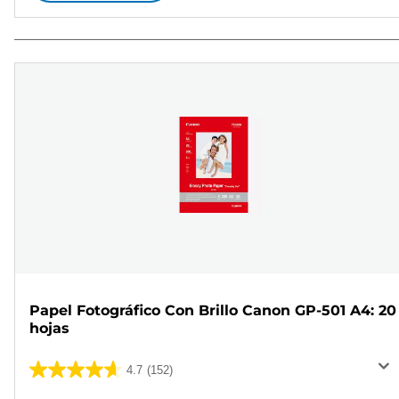
Papel Fotográfico Con Brillo Canon GP-501 A4: 20
hojas
4.7
(152)
4.7