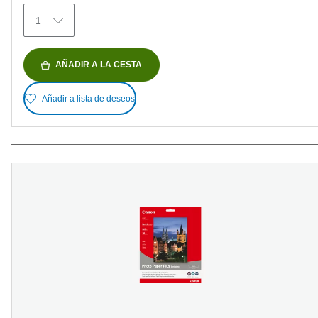
reseñas
1
AÑADIR A LA CESTA
Añadir a lista de deseos