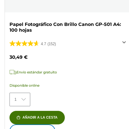
Papel Fotográfico Con Brillo Canon GP-501 A4:
100 hojas
4.7
(152)
4.7
de
30,49 €
5
estrellas.
Envío estándar gratuito
152
reseñas
Disponible online
1
AÑADIR A LA CESTA