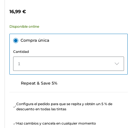
5
de
estrellas.
color
16,99 €
6
reseñas
Disponible online
Compra única
Cantidad
1
Repeat & Save 5%
Configura el pedido para que se repita y obtén un 5 % de
descuento en todas las tintas
Haz cambios y cancela en cualquier momento