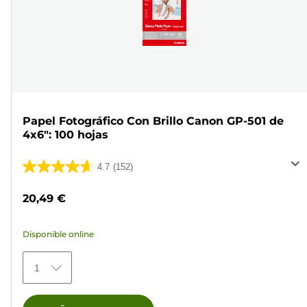
Papel Fotográfico Con Brillo Canon GP-501 de
4x6": 100 hojas
4.7
(152)
4.7
de
20,49 €
5
estrellas.
Disponible online
152
reseñas
1