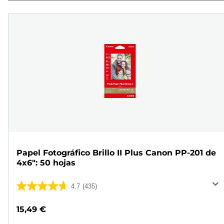
Papel Fotográfico Brillo II Plus Canon PP-201 de
4x6": 50 hojas
4.7
(435)
4.7
de
15,49 €
5