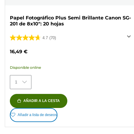
Papel Fotográfico Plus Semi Brillante Canon SG-
201 de 8x10": 20 hojas
4.7
(70)
4.7
de
16,49 €
5
estrellas.
Disponible online
70
reseñas
1
AÑADIR A LA CESTA
Añadir a lista de deseos