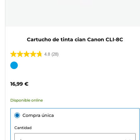
Cartucho de tinta cian Canon CLI-8C
4.8
(28)
4.8
de
Cartucho
5
de
estrellas.
color
16,99 €
28
reseñas
Disponible online
Compra única
Cantidad