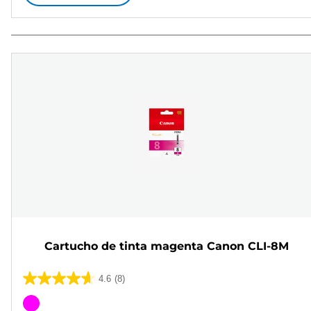
Cartucho de tinta magenta Canon CLI-8M
4.6
(8)
4.6
de
Cartucho