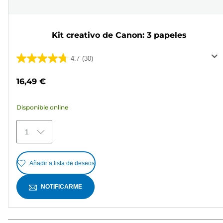
Kit creativo de Canon: 3 papeles
4.7
(30)
4.7
de
16,49 €
5
estrellas.
Disponible online
30
reseñas
1
Añadir a lista de deseos
NOTIFICARME