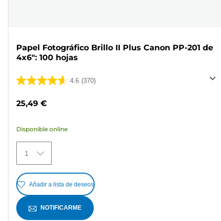
Papel Fotográfico Brillo II Plus Canon PP-201 de
4x6": 100 hojas
4.6
(370)
4.6
de
25,49 €
5
estrellas.
Disponible online
370
reseñas
1
Añadir a lista de deseos
NOTIFICARME