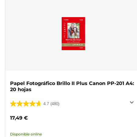
Papel Fotográfico Brillo II Plus Canon PP-201 A4:
20 hojas
4.7
(480)
4.7
de
17,49 €
5
estrellas.
Disponible online
480