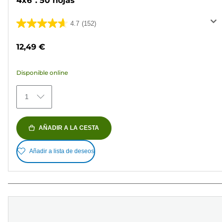
4x6": 50 hojas
4.7
(152)
4.7
de
12,49 €
5
estrellas.
Disponible online
152
reseñas
1
AÑADIR A LA CESTA
Añadir a lista de deseos