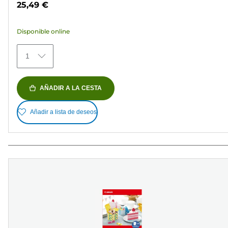
25,49 €
5
estrellas.
Disponible online
154
reseñas
1
AÑADIR A LA CESTA
Añadir a lista de deseos