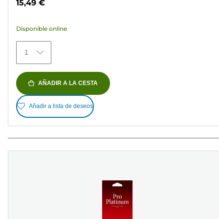
15,49 €
5
estrellas.
Disponible online
79
reseñas
1
AÑADIR A LA CESTA
Añadir a lista de deseos