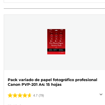
Pack variado de papel fotográfico profesional
Canon PVP-201 A4: 15 hojas
4.7
(79)
4.7
de