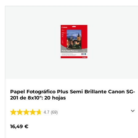
Papel Fotográfico Plus Semi Brillante Canon SG-
201 de 8x10": 20 hojas
4.7
(69)
4.7
de
16,49 €
5
estrellas.