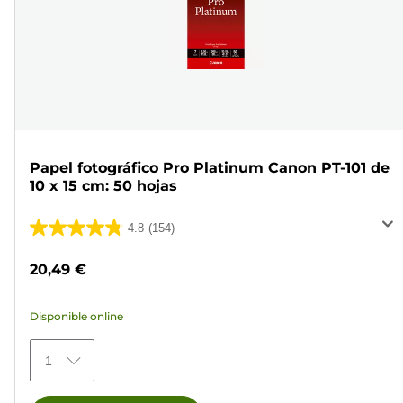
Papel fotográfico Pro Platinum Canon PT-101 de
10 x 15 cm: 50 hojas
4.8
(154)
4.8
de
20,49 €
5
estrellas.
Disponible online
154
reseñas
1