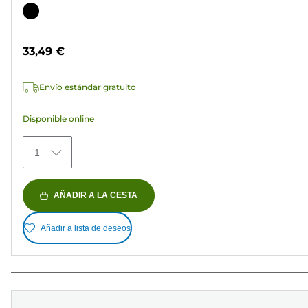
de
Cartucho
5
de
estrellas.
color
33,49 €
37
reseñas
Envío estándar gratuito
Disponible online
1
AÑADIR A LA CESTA
Añadir a lista de deseos