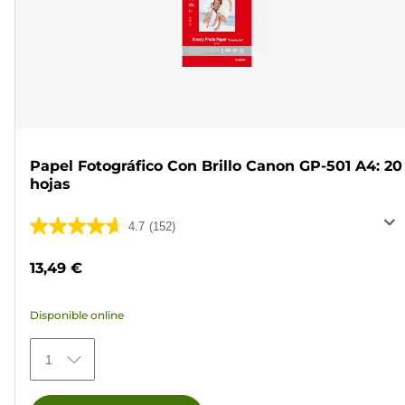
Papel Fotográfico Con Brillo Canon GP-501 A4: 20
hojas
4.7
(152)
4.7
de
13,49 €
5
estrellas.
Disponible online
152
reseñas
1