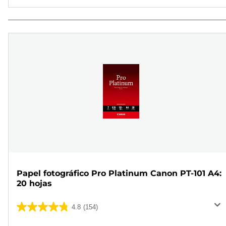
Papel fotográfico Pro Platinum Canon PT-101 A4:
20 hojas
4.8
(154)
4.8
de