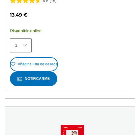
4.6
(15)
4.6
de
13,49 €
5
estrellas.
Disponible online
15
reseñas
1
Añadir a lista de deseos
NOTIFICARME