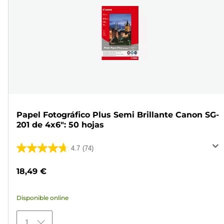
Papel Fotográfico Plus Semi Brillante Canon SG-
201 de 4x6": 50 hojas
4.7
(74)
4.7
de
18,49 €
5
estrellas.
Disponible online
74
reseñas
1