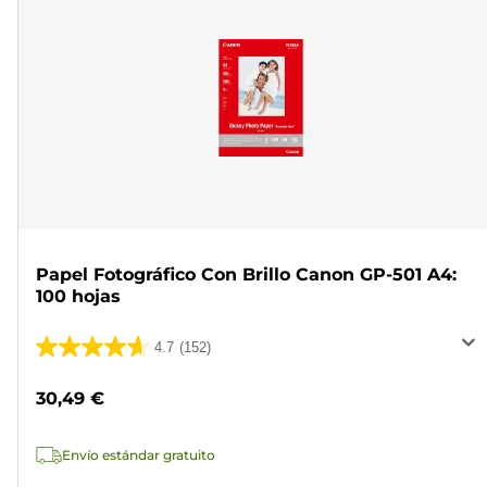
Papel Fotográfico Con Brillo Canon GP-501 A4:
100 hojas
4.7
(152)
4.7
de
30,49 €
5
estrellas.
Envío estándar gratuito
152