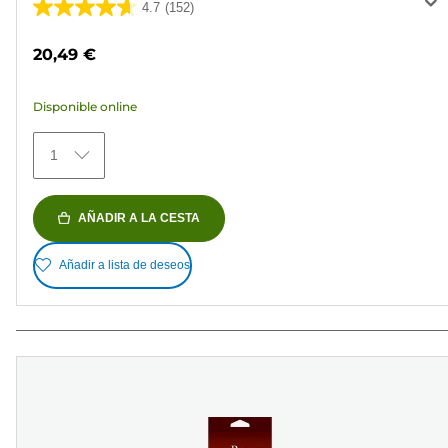
4.7
(152)
4.7
de
20,49 €
5
estrellas.
Disponible online
152
reseñas
1
AÑADIR A LA CESTA
Añadir a lista de deseos