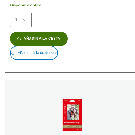
reseñas
Disponible online
1
AÑADIR A LA CESTA
Añadir a lista de deseos