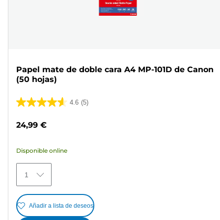
Papel mate de doble cara A4 MP-101D de Canon
(50 hojas)
4.6
(5)
4.6
de
24,99 €
5
estrellas.
Disponible online
5
reseñas
1
Añadir a lista de deseos