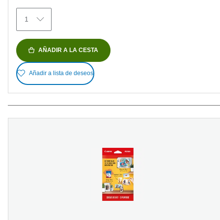
reseñas
1
AÑADIR A LA CESTA
Añadir a lista de deseos