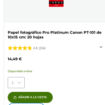
Papel fotográfico Pro Platinum Canon PT-101 de
10x15 cm: 20 hojas
4.8
(154)
4.8
de
14,49 €
5
estrellas.
Disponible online
154
reseñas
1
AÑADIR A LA CESTA