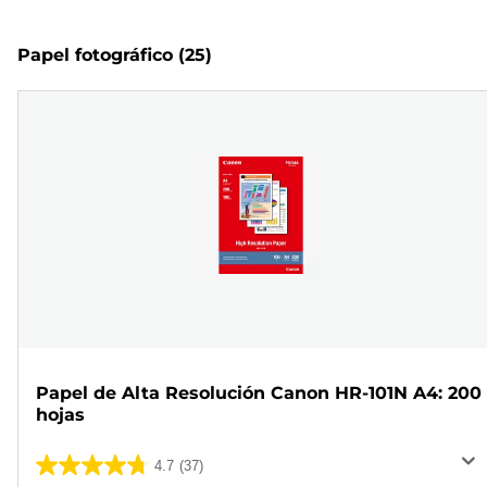
Papel fotográfico
(25)
Papel de Alta Resolución Canon HR-101N A4: 200
hojas
4.7
(37)
4.7