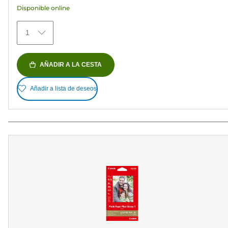
Disponible online
69
reseñas
1
AÑADIR A LA CESTA
Añadir a lista de deseos