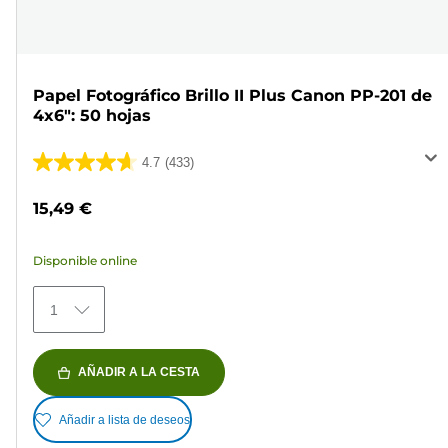
Papel Fotográfico Brillo II Plus Canon PP-201 de
4x6": 50 hojas
4.7
(433)
4.7
de
15,49 €
5
estrellas.
Disponible online
433
reseñas
1
AÑADIR A LA CESTA
Añadir a lista de deseos