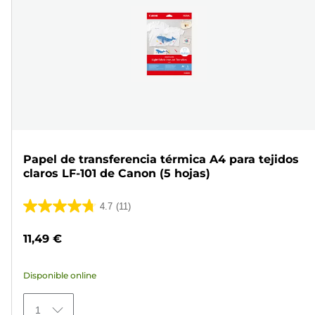
Papel de transferencia térmica A4 para tejidos
claros LF-101 de Canon (5 hojas)
4.7
(11)
4.7
de
11,49 €
5
estrellas.
Disponible online
11
reseñas
1