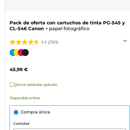
Pack de oferta con cartuchos de tinta PG-545 y
CL-546 Canon
+
papel fotográfico
4.6
(2583)
4.6
de
Cartucho
5
de
estrellas.
color
45,99 €
2583
reseñas
Envío estándar gratuito
Disponible online
Compra única
Cantidad