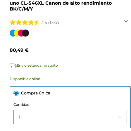
uno CL-546XL Canon de alto rendimiento
BK/C/M/Y
4.5
(1587)
4.5
de
Cartucho
5
de
estrellas.
color
80,49 €
1587
reseñas
Envío estándar gratuito
Disponible online
Compra única
Cantidad
1