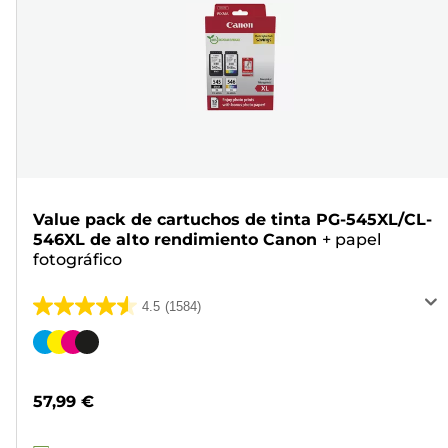
Value pack de cartuchos de tinta PG-545XL/CL-
546XL de alto rendimiento Canon
+
papel
fotográfico
4.5
(1584)
4.5
de
Cartucho
5
de
estrellas.
color
57,99 €
1584
reseñas