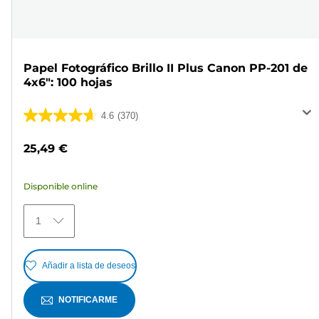
Papel Fotográfico Brillo II Plus Canon PP-201 de
4x6": 100 hojas
4.6
(370)
4.6
de
25,49 €
5
estrellas.
Disponible online
370
reseñas
1
Añadir a lista de deseos
NOTIFICARME