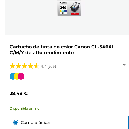
Cartucho de tinta de color Canon CL-546XL
C/M/Y de alto rendimiento
4.7
(576)
4.7
de
Cartucho
5
de
estrellas.
color
28,49 €
576
reseñas
Disponible online
Compra única