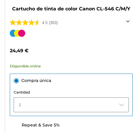
Cartucho de tinta de color Canon CL-546 C/M/Y
4.5
(353)
4.5
de
Cartucho
5
de
estrellas.
color
24,49 €
353
reseñas
Disponible online
Compra única
Cantidad
1
Repeat & Save 5%