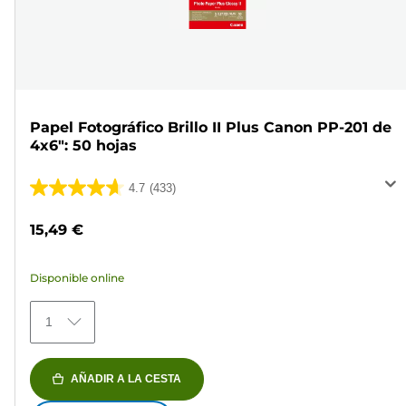
Papel Fotográfico Brillo II Plus Canon PP-201 de
4x6": 50 hojas
4.7
(433)
4.7
de
15,49 €
5
estrellas.
Disponible online
433
reseñas
1
AÑADIR A LA CESTA