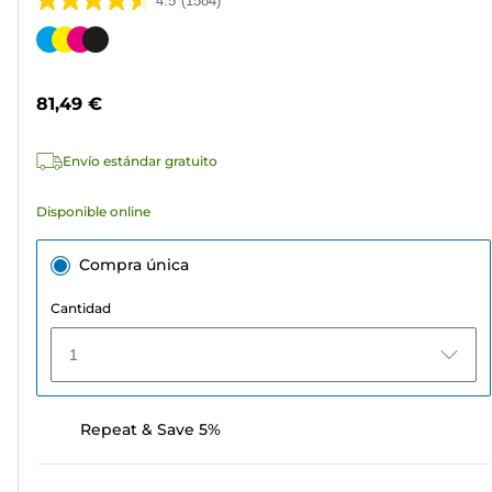
4.5
(1584)
4.5
de
Cartucho
5
de
estrellas.
color
81,49 €
1584
reseñas
Envío estándar gratuito
Disponible online
Compra única
Cantidad
1
Repeat & Save 5%