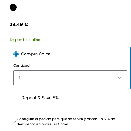
de
Cartucho
5
de
estrellas.
color
28,49 €
2187
reseñas
Disponible online
Compra única
Cantidad
1
Repeat & Save 5%
Configura el pedido para que se repita y obtén un 5 % de
descuento en todas las tintas