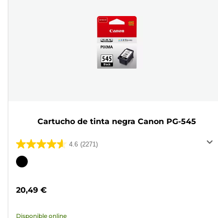
Cartucho de tinta negra Canon PG-545
4.6
(2271)
4.6
de
Cartucho
5
de
estrellas.
color
20,49 €
2271
reseñas
Disponible online