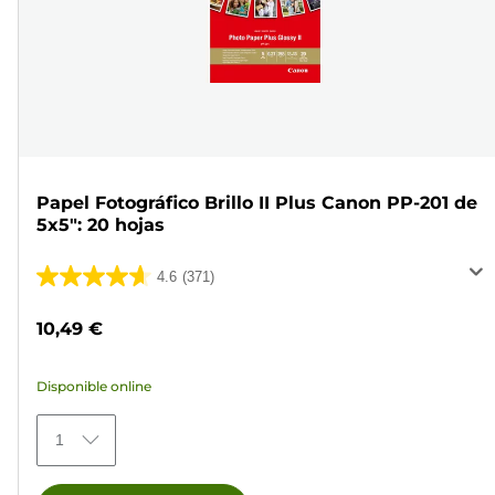
Papel Fotográfico Brillo II Plus Canon PP-201 de
5x5": 20 hojas
4.6
(371)
4.6
de
10,49 €
5
estrellas.
Disponible online
371
reseñas
1