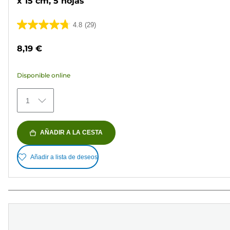
x 15 cm, 5 hojas
4.8
(29)
4.8
de
8,19 €
5
estrellas.
Disponible online
29
reseñas
1
AÑADIR A LA CESTA
Añadir a lista de deseos