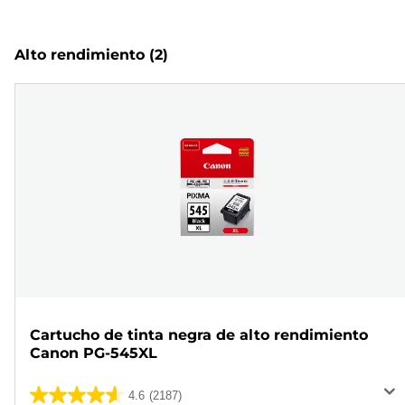
Alto rendimiento
(2)
Cartucho de tinta negra de alto rendimiento
Canon PG-545XL
4.6
(2187)
4.6