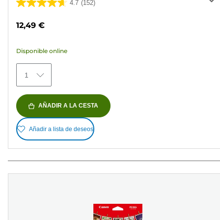
4.7
(152)
4.7
de
12,49 €
5
estrellas.
Disponible online
152
reseñas
1
AÑADIR A LA CESTA
Añadir a lista de deseos