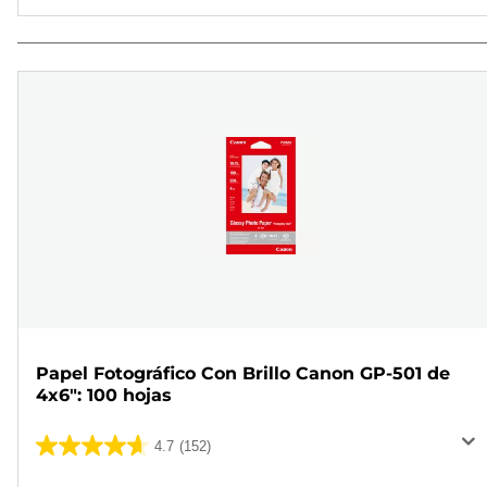
Papel Fotográfico Con Brillo Canon GP-501 de
4x6": 100 hojas
4.7
(152)
4.7
de