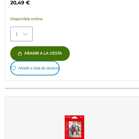
20,49 €
5
estrellas.
Disponible online
152
reseñas
1
AÑADIR A LA CESTA
Añadir a lista de deseos